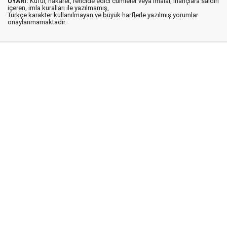
UYARI:
Küfür, hakaret, rencide edici cümleler veya imalar, inançlara saldırı
içeren, imla kuralları ile yazılmamış,
Türkçe karakter kullanılmayan ve büyük harflerle yazılmış yorumlar
onaylanmamaktadır.