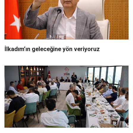
İlkadım’ın geleceğine yön veriyoruz