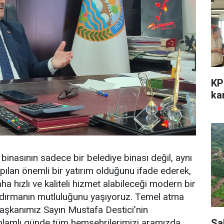
KP
kar
binasının sadece bir belediye binası değil, aynı
ılan önemli bir yatırım olduğunu ifade ederek,
ha hızlı ve kaliteli hizmet alabileceği modern bir
ndırmanın mutluluğunu yaşıyoruz. Temel atma
 Başkanımız Sayın Mustafa Destici’nin
Sa
 anlamlı günde tüm hemşehrilerimizi aramızda