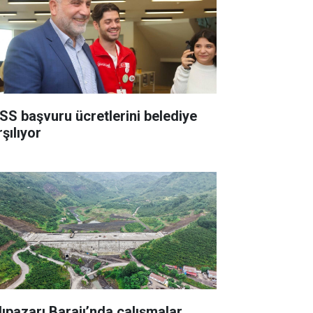
SS başvuru ücretlerini belediye
şılıyor
lıpazarı Barajı’nda çalışmalar