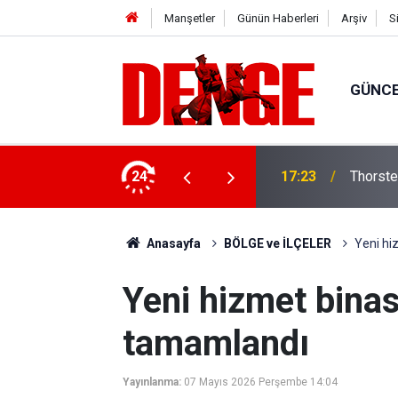
Manşetler
Günün Haberleri
Arşiv
S
GÜNC
lığı kullanıyor
24
17:23
Thorste
Anasayfa
BÖLGE ve İLÇELER
Yeni hiz
Yeni hizmet binası
tamamlandı
Yayınlanma:
07 Mayıs 2026 Perşembe 14:04