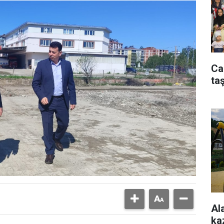
Ca
taş
Al
ka