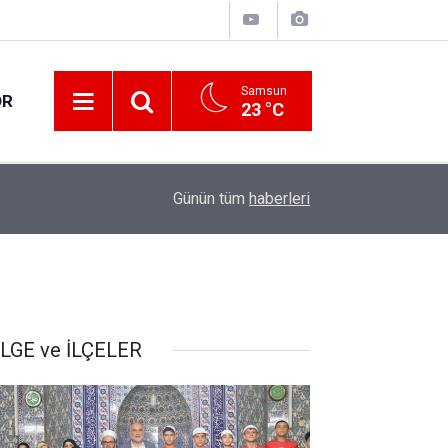
Samsun
OR
23 °C
17:21
Vatandaşlar evlerinden danışmanlık hizmeti alab
Günün tüm
haberleri
LGE ve İLÇELER