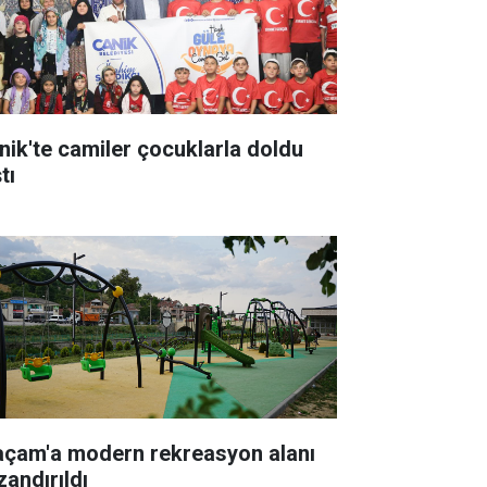
nik'te camiler çocuklarla doldu
tı
açam'a modern rekreasyon alanı
zandırıldı