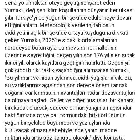
senaryo olmaktan öteye geçtiğine işaret eden
Yumaklı, değişen iklim koşullarının dünyanın her ülkesi
gibi Türkiye'yi de yoğun bir şekilde etkilemeye devam
ettiğini anlattı. Meteorolojik verilerin, tablonun
ciddiyetini açık bir şekilde ortaya koyduğuna dikkati
çeken Yumaklı, 2025'te sıcaklık ortalamalarının
neredeyse bütün aylarda mevsim normallerinin
üzerinde seyrettiğini, geçen yılın son 176 yılın en sıcak
ikinci yılı olarak kayıtlara geçtiğini hatırlattı. Geçen yıl
çok ciddi bir kuraklık yaşandığını anımsatan Yumaklı,
"Bu yıl mart ve nisan aylarında, ciddi yağışlar aldık. Bu,
su varlıklarımız açısından son derece önemli ancak
doğanın canlanmasının avantajları kadar dezavantajları
da olmaya başladı. Seller ve diğer hususları bir kenara
bırakacak olursak, sadece orman yangınları açısından
baktığımızda ot ve çalı formundaki bitki örtüsünün
yoğun bir şekilde büyümesi ve yaz aylarında
kuruyacak olması sebebiyle ince yanıcı madde
miktarında artış söz konusu olacak." diye konuştu.