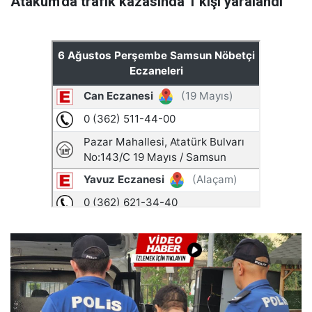
Atakum'da trafik kazasında 1 kişi yaralandı