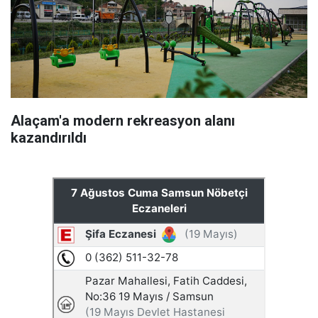
Alaçam'a modern rekreasyon alanı
kazandırıldı