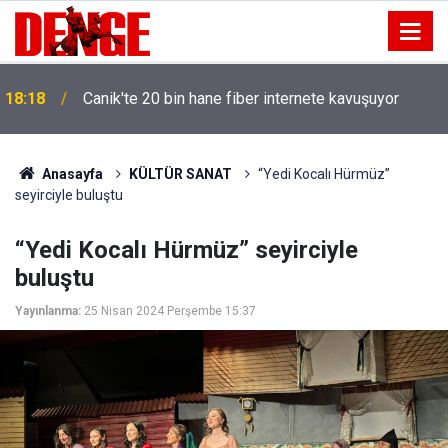
18:18
Canik'te 20 bin hane fiber internete kavuşuyor
Anasayfa
KÜLTÜR SANAT
“Yedi Kocalı Hürmüz”
seyirciyle buluştu
“Yedi Kocalı Hürmüz” seyirciyle
buluştu
Yayınlanma:
25 Nisan 2024 Perşembe 15:37