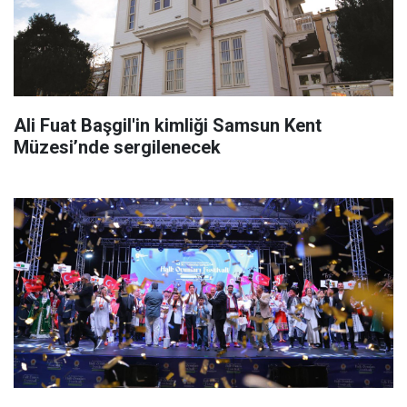
Ali Fuat Başgil'in kimliği Samsun Kent
Müzesi’nde sergilenecek