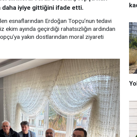
ka
ha iyiye gittiğini ifade etti.
ilen esnaflarından Erdoğan Topçu’nun tedavi
z ekim ayında geçirdiği rahatsızlığın ardından
opçu’ya yakın dostlarından moral ziyareti
Yo