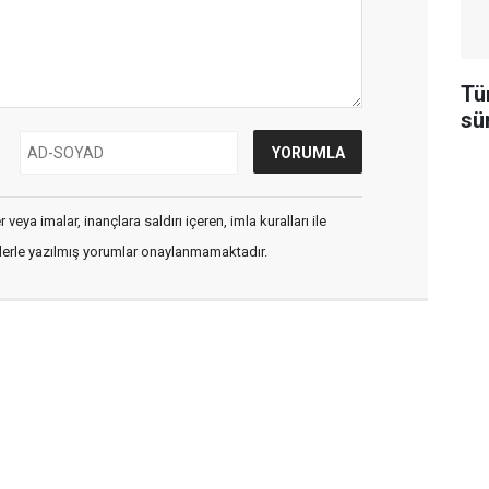
Tü
sü
veya imalar, inançlara saldırı içeren, imla kuralları ile
flerle yazılmış yorumlar onaylanmamaktadır.