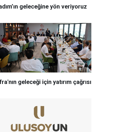
kadım’ın geleceğine yön veriyoruz
ra'nın geleceği için yatırım çağrısı