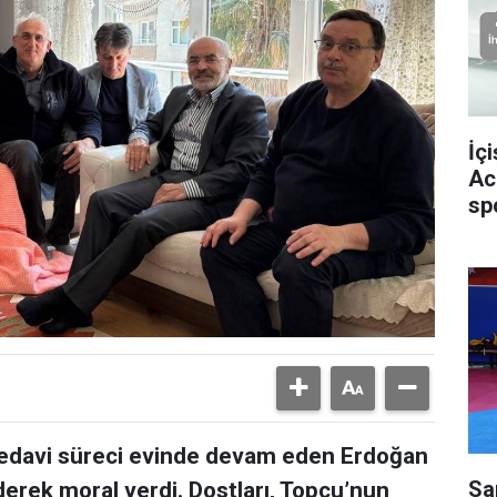
İç
Ac
sp
 tedavi süreci evinde devam eden Erdoğan
Sa
derek moral verdi. Dostları, Topçu’nun