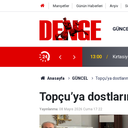
Manşetler
Günün Haberleri
Arşiv
S
GÜNC
ilyar lira finansman sağlandı
24
13:00
Kırtasi
Anasayfa
GÜNCEL
Topçu’ya dostları
Topçu’ya dostları
Yayınlanma:
08 Mayıs 2026 Cuma 17:22