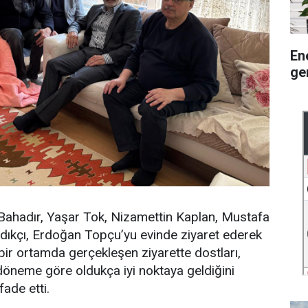
En
ge
hadır, Yaşar Tok, Nizamettin Kaplan, Mustafa
dıkçı, Erdoğan Topçu’yu evinde ziyaret ederek
i bir ortamda gerçekleşen ziyarette dostları,
öneme göre oldukça iyi noktaya geldiğini
ade etti.