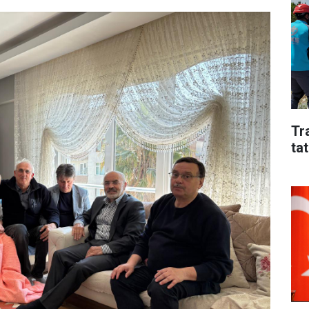
Tr
tat