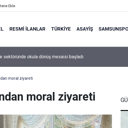
itene Ekle
EL
RESMI İLANLAR
TÜRKİYE
ASAYİŞ
SAMSUNSP
ye sektöründe okula dönüş mesaisi başladı
ndan moral ziyareti
ndan moral ziyareti
GÜ