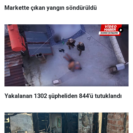
Markette çıkan yangın söndürüldü
Yakalanan 1302 şüpheliden 844'ü tutuklandı