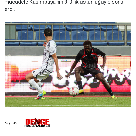
mücadele Kasımpaşa'nın 3-0'lık üstünlüğüyle sona
erdi.
Kaynak: