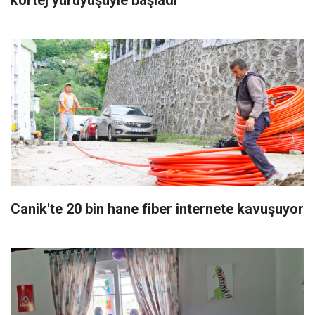
kortej yürüyüşüyle başladı
Canik'te 20 bin hane fiber internete kavuşuyor