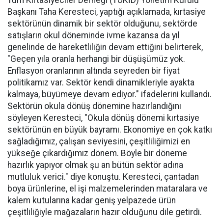
Tüm Kırtasiyeciler Derneği (TÜKİD) Yönetim Kurulu
Başkanı Taha Keresteci, yaptığı açıklamada, kırtasiye
sektörünün dinamik bir sektör olduğunu, sektörde
satışların okul döneminde ivme kazansa da yıl
genelinde de hareketliliğin devam ettiğini belirterek,
"Geçen yıla oranla herhangi bir düşüşümüz yok.
Enflasyon oranlarının altında seyreden bir fiyat
politikamız var. Sektör kendi dinamikleriyle ayakta
kalmaya, büyümeye devam ediyor." ifadelerini kullandı.
Sektörün okula dönüş dönemine hazırlandığını
söyleyen Keresteci, "Okula dönüş dönemi kırtasiye
sektörünün en büyük bayramı. Ekonomiye en çok katkı
sağladığımız, çalışan seviyesini, çeşitliliğimizi en
yükseğe çıkardığımız dönem. Böyle bir döneme
hazırlık yapıyor olmak şu an bütün sektör adına
mutluluk verici." diye konuştu. Keresteci, çantadan
boya ürünlerine, el işi malzemelerinden mataralara ve
kalem kutularına kadar geniş yelpazede ürün
çeşitliliğiyle mağazaların hazır olduğunu dile getirdi.