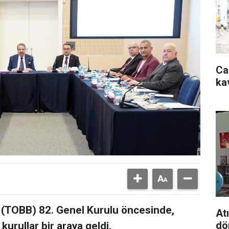
Ca
ka
ği (TOBB) 82. Genel Kurulu öncesinde,
At
dö
rullar bir araya geldi.