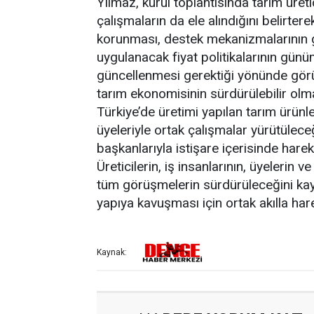
Yılmaz, kurul toplantısında tarım üret
çalışmaların da ele alındığını belirtere
korunması, destek mekanizmalarının gü
uygulanacak fiyat politikalarının gün
güncellenmesi gerektiği yönünde görüş
tarım ekonomisinin sürdürülebilir olma
Türkiye’de üretimi yapılan tarım ürün
üyeleriyle ortak çalışmalar yürütülece
başkanlarıyla istişare içerisinde har
Üreticilerin, iş insanlarının, üyelerin 
tüm görüşmelerin sürdürüleceğini ka
yapıya kavuşması için ortak akılla har
Kaynak: