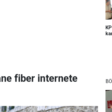
KP
kar
ne fiber internete
BÖ