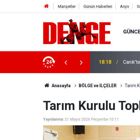
Manşetler
Günün Haberleri
Arşiv
S
GÜNC
ylül’e kadar devam edecek
24
18:18
Canik't
Anasayfa
BÖLGE ve İLÇELER
Tarım Ku
Tarım Kurulu Topl
Yayınlanma:
21 Mayıs 2026 Perşembe 10:11