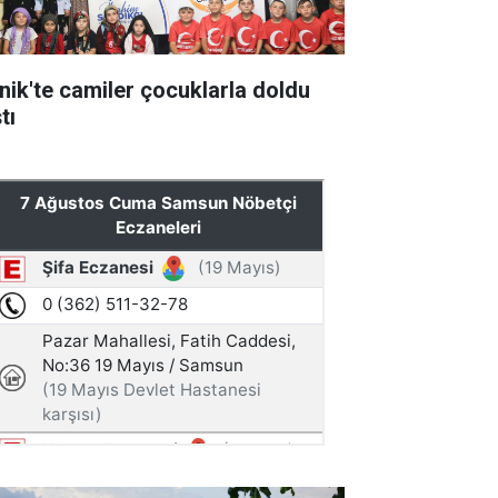
nik'te camiler çocuklarla doldu
tı