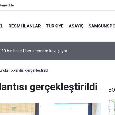
itene Ekle
EL
RESMI İLANLAR
TÜRKİYE
ASAYİŞ
SAMSUNSP
e 20 bin hane fiber internete kavuşuyor
rulu Toplantısı gerçekleştirildi
antısı gerçekleştirildi
BÖ