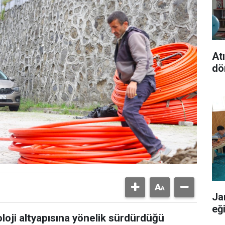
At
dö
Ja
eğ
oloji altyapısına yönelik sürdürdüğü