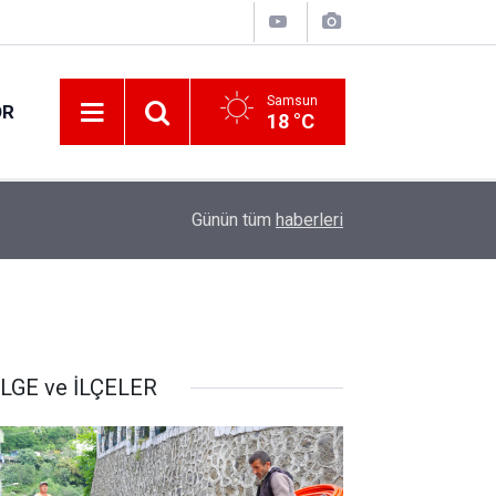
Samsun
OR
18 °C
17:00
30 ilde DEAŞ terör örgütüne yönelik operasyon!
Günün tüm
haberleri
LGE ve İLÇELER