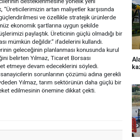
icilerinin desteklenmesine yönelik yeni
k, “Üreticilerimizin artan maliyetler karşısında
çlendirilmesi ve özellikle stratejik ürünlerde
ümüz ekonomik şartlarına uygun şekilde
lerimizi paylaştık. Üreticinin güçlü olmadığı bir
sı mümkün değildir.” ifadelerini kullandı.
lerinin geleceğinin planlanması konusunda kurul
ğini belirten Yılmaz, Ticaret Borsası
Al
eket etmeye devam edeceklerini söyledi.
ka
ve sanayicilerin sorunlarının çözümü adına gerekli
ydeden Yılmaz, tarım sektörünün daha güçlü bir
eket edilmesinin önemine dikkat çekti.