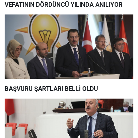
VEFATININ DÖRDÜNCÜ YILINDA ANILIYOR
BAŞVURU ŞARTLARI BELLİ OLDU