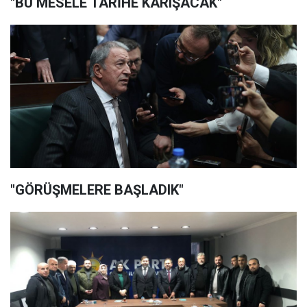
"BU MESELE TARİHE KARIŞACAK"
"GÖRÜŞMELERE BAŞLADIK"