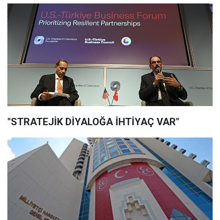
"STRATEJİK DİYALOĞA İHTİYAÇ VAR"