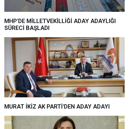
MHP'DE MİLLETVEKİLLİĞİ ADAY ADAYLIĞI
SÜRECİ BAŞLADI
MURAT İKİZ AK PARTİ'DEN ADAY ADAYI