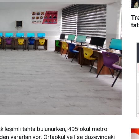
Tr
tat
kileşimli tahta bulunurken, 495 okul metro
nden yararlanıyor. Ortaokul ve lise düzeyindeki