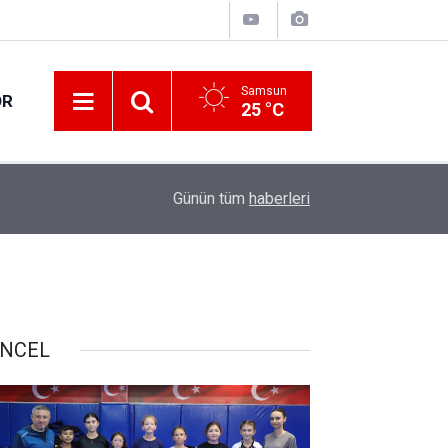
Samsun
OR
25 °C
17:00
30 ilde DEAŞ terör örgütüne yönelik operasyon!
Günün tüm
haberleri
NCEL