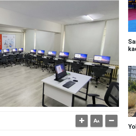
Sa
ka
Yo