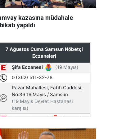
amvay kazasına müdahale
bikatı yapıldı