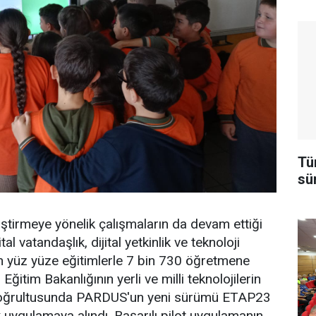
Tü
sü
eliştirmeye yönelik çalışmaların da devam ettiği
al vatandaşlık, dijital yetkinlik ve teknoloji
en yüz yüze eğitimlerle 7 bin 730 öğretmene
Eğitim Bakanlığının yerli ve milli teknolojilerin
u doğrultusunda PARDUS'un yeni sürümü ETAP23
 uygulamaya alındı. Başarılı pilot uygulamanın