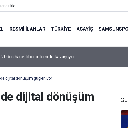
itene Ekle
EL
RESMI İLANLAR
TÜRKİYE
ASAYİŞ
SAMSUNSP
e 20 bin hane fiber internete kavuşuyor
e dijital dönüşüm güçleniyor
de dijital dönüşüm
GÜ