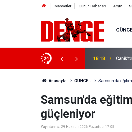
Manşetler
Günün Haberleri
Arşiv
S
GÜNC
ylül’e kadar devam edecek
24
18:18
Canik't
Anasayfa
GÜNCEL
Samsun'da eğitimd
Samsun'da eğitim
güçleniyor
Yayınlanma:
29 Haziran 2026 Pazartesi 17:05