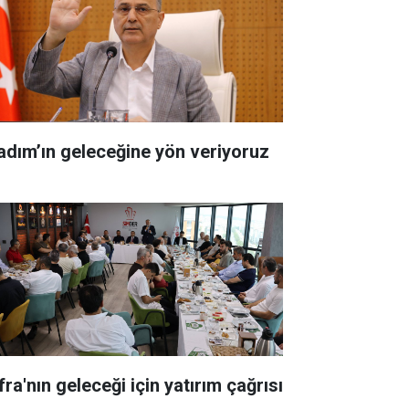
kadım’ın geleceğine yön veriyoruz
ra'nın geleceği için yatırım çağrısı