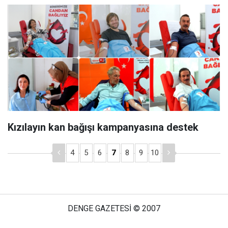
Kızılayın kan bağışı kampanyasına destek
4
5
6
7
8
9
10
DENGE GAZETESİ © 2007