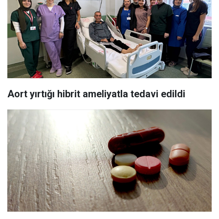
Aort yırtığı hibrit ameliyatla tedavi edildi