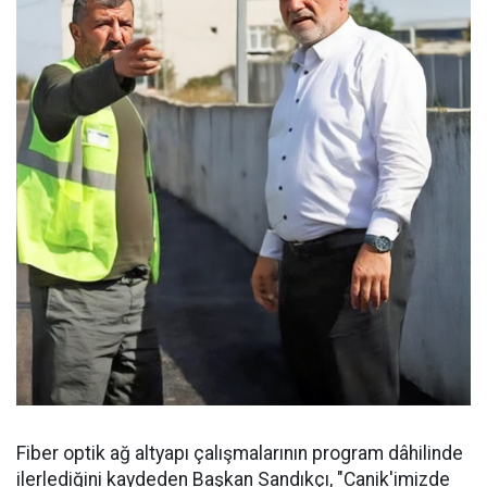
Fiber optik ağ altyapı çalışmalarının program dâhilinde
ilerlediğini kaydeden Başkan Sandıkçı, "Canik'imizde