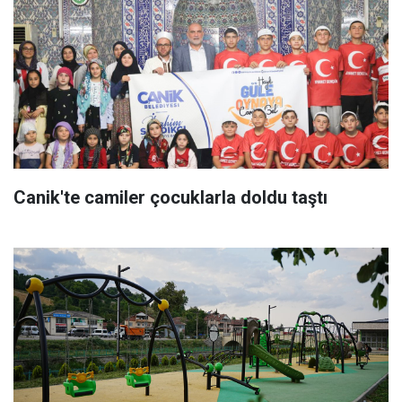
Canik'te camiler çocuklarla doldu taştı