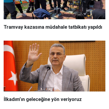
Tramvay kazasına müdahale tatbikatı yapıldı
İlkadım’ın geleceğine yön veriyoruz