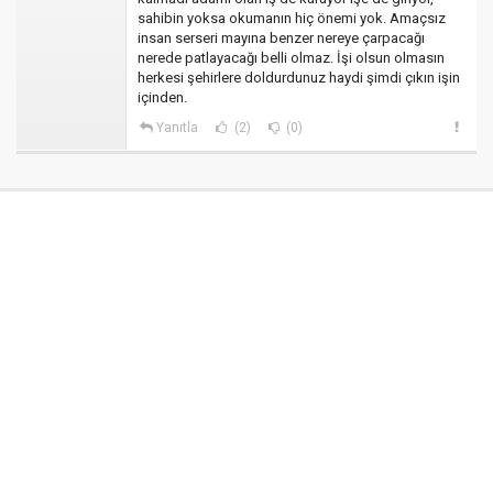
sahibin yoksa okumanın hiç önemi yok. Amaçsız
insan serseri mayına benzer nereye çarpacağı
nerede patlayacağı belli olmaz. İşi olsun olmasın
herkesi şehirlere doldurdunuz haydi şimdi çıkın işin
içinden.
Yanıtla
(2)
(0)