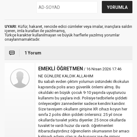
UYARI:
Küfür, hakaret, rencide edici cümleler veya imalar, inançlara saldırı
içeren, imla kuralları ile yazılmamış,
Türkçe karakter kullanılmayan ve büyük harflerle yazılmış yorumlar
onaylanmamaktadır.
1 Yorum
EMEKLİ ÖĞRETMEN
/ 16 Nisan 2026 17:46
NE GÜNLERE KALDIK ALLAHIM
Bu sabah evden çıktım yolumun üstündeki ilkokulun
kapısında polis aracı güvenlik önlemi almış. Bu
okuldaki en büyük çocuk 9-10 yaşında uyuşturucu
kullanımı bu yaşlara indi. Polisiye tedbirlerle şiddeti
önleyeceğini zannedenler sadece kendini kandırır.
Size tavsiyem okulların girişine XR cihazı koyun her
sınıfa 2 polis dikin şiddeti önlersiniz. 25 yıl önce
okullarda tuvalet yoktu diyenler. 25 önce okullarda
tuvalet te vardı huzur da vardı. öğretmenleri
itibarsızlaştırdınız öğrencilerin okumasının bir amacı
kalmadı adamı olan iş de kuruyor işe de giriyor,