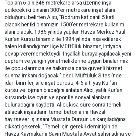
Toplam 6 bin 348 metrekare arsa üzerine inşa
edilecek iki binanın 300'er metrekare inşat alanı
olduğunu belirten Alıcı, "Bodrum kat dahil 5 katlı
olacak her iki binamızın 1500'er metrekare kullanım
alanı olacak. 1985 yılında yapılan Havza Merkez Yatılı
Kur'an Kursu binamız ile 1994 yılında inşa edilerek
halen kullandığımız İlçe Müftülük binamız, ihtiyaca
cevap verememekteydi. İnşallah buraya yapılacak yeni
deprem ve yangın yönetmeliklerine uygun binalarımız
ile çocuklarımıza ve halkımıza daha güvenli hizmet
sunma imkanı doğacak." dedi. Müftülük Sitesi'nde
idari birimler, aile irşat bürosu, 4-6 altı yaş Kur'an
kursu ve lojman olacağını anlatan Alıcı, yatılı Kur'an
kursunda ise oyun ve spor ile sosyal alanların
bulunacağını kaydetti. Alıcı, kısa süre sonra temeli
atılacak inşaatların temel betonlarını Havzalı
hayırsever iş insanı Mustafa Dursun'un karşıladığına
dikkati çekerek, "Temel için gerekli demir için de
Havza Kaymakamı Sayın Mustafa Ayvat şahsı adına ve