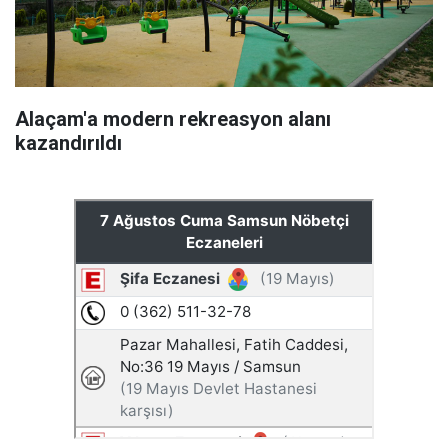
Alaçam'a modern rekreasyon alanı
kazandırıldı