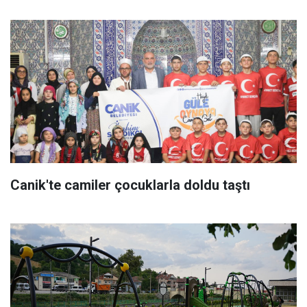
Canik'te camiler çocuklarla doldu taştı