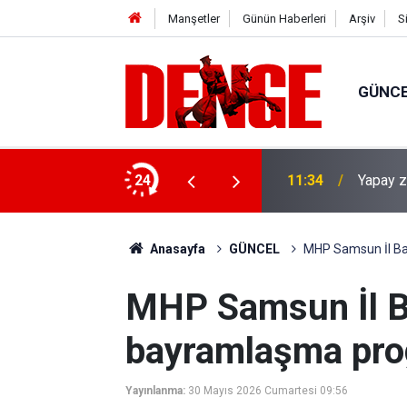
Manşetler
Günün Haberleri
Arşiv
S
GÜNC
nce yakalandı
24
11:34
Yapay z
Anasayfa
GÜNCEL
MHP Samsun İl Ba
MHP Samsun İl B
bayramlaşma pro
Yayınlanma:
30 Mayıs 2026 Cumartesi 09:56