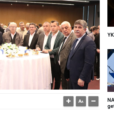
YK
NA
get