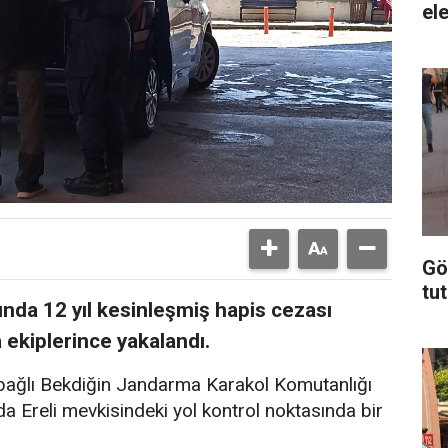
ele
Gö
tu
nda 12 yıl kesinleşmiş hapis cezası
 ekiplerince yakalandı.
ağlı Bekdiğin Jandarma Karakol Komutanlığı
a Ereli mevkisindeki yol kontrol noktasında bir