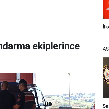
İl
ndarma ekiplerince
AS
Sam