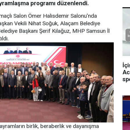
yramlaşma programı düzenlendi.
maçlı Salon Ömer Halisdemir Salonu'nda
aşkan Vekili Nihat Soğuk, Alaçam Belediye
lediye Başkanı Şerif Kılağuz, MHP Samsun İl
ldı.
İç
Ac
sp
yramların birlik, beraberlik ve dayanışma