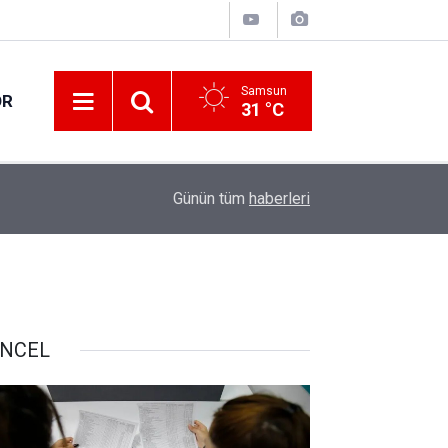
Samsun
OR
31 °C
11:33
Aile kampına bu yıl 10 bin başvuru yapıldı
Günün tüm
haberleri
NCEL