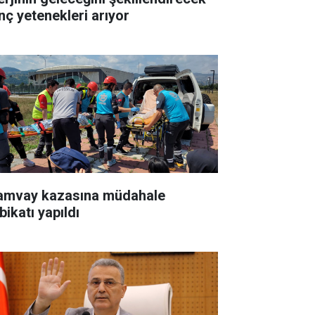
nç yetenekleri arıyor
amvay kazasına müdahale
bikatı yapıldı