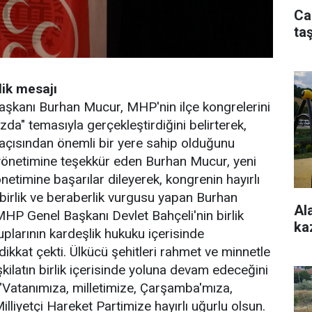
Ca
taş
lik mesajı
kanı Burhan Mucur, MHP'nin ilçe kongrelerini
da" temasıyla gerçekleştirdiğini belirterek,
 açısından önemli bir yere sahip olduğunu
 yönetimine teşekkür eden Burhan Mucur, yeni
etimine başarılar dileyerek, kongrenin hayırlı
birlik ve beraberlik vurgusu yapan Burhan
Al
P Genel Başkanı Devlet Bahçeli'nin birlik
ka
uplarının kardeşlik hukuku içerisinde
ikkat çekti. Ülkücü şehitleri rahmet ve minnetle
kilatın birlik içerisinde yoluna devam edeceğini
"Vatanımıza, milletimize, Çarşamba'mıza,
iyetçi Hareket Partimize hayırlı uğurlu olsun.