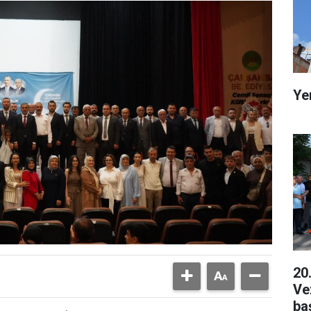
Ye
20
Ve
ba