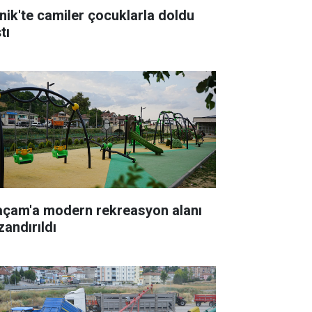
nik'te camiler çocuklarla doldu
tı
açam'a modern rekreasyon alanı
zandırıldı