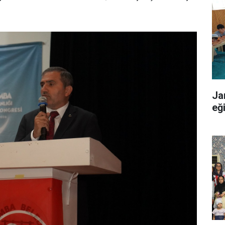
Ja
eğ