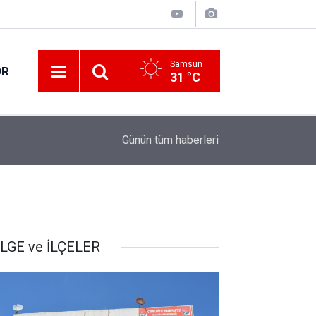
Samsun
OR
31 °C
İçişleri Bakanı Çiftçi "HAYAT 112 Acil" mobil u
12:20
Günün tüm
haberleri
paylaştı
LGE ve İLÇELER