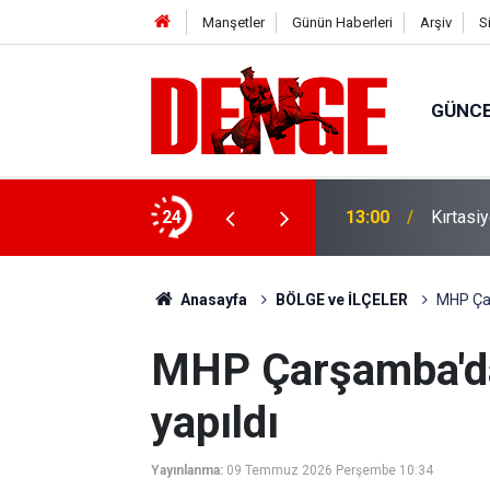
Manşetler
Günün Haberleri
Arşiv
S
GÜNC
ilyar lira finansman sağlandı
24
13:00
Kırtasi
Anasayfa
BÖLGE ve İLÇELER
MHP Çar
MHP Çarşamba'da
yapıldı
Yayınlanma:
09 Temmuz 2026 Perşembe 10:34