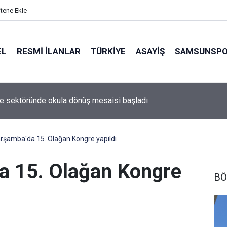
itene Ekle
EL
RESMI İLANLAR
TÜRKİYE
ASAYİŞ
SAMSUNSP
ye sektöründe okula dönüş mesaisi başladı
şamba'da 15. Olağan Kongre yapıldı
 15. Olağan Kongre
BÖ