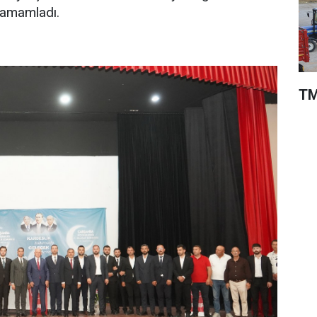
 tamamladı.
TM