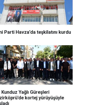
ni Parti Havza’da teşkilatını kurdu
. Kunduz Yağlı Güreşleri
zirköprü'de kortej yürüyüşüyle
şladı