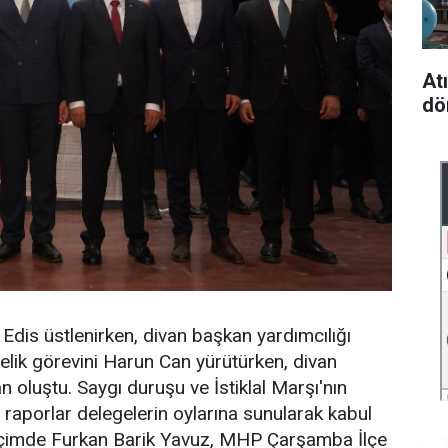
At
dö
Edis üstlenirken, divan başkan yardımcılığı
elik görevini Harun Can yürütürken, divan
 oluştu. Saygı duruşu ve İstiklal Marşı'nın
 raporlar delegelerin oylarına sunularak kabul
seçimde Furkan Barik Yavuz, MHP Çarşamba İlçe