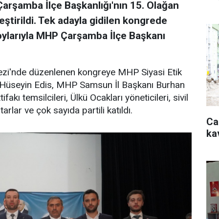
Çarşamba İlçe Başkanlığı'nın 15. Olağan
ştirildi. Tek adayla gidilen kongrede
oylarıyla MHP Çarşamba İlçe Başkanı
zi'nde düzenlenen kongreye MHP Siyasi Etik
i Hüseyin Edis, MHP Samsun İl Başkanı Burhan
ifakı temsilcileri, Ülkü Ocakları yöneticileri, sivil
arlar ve çok sayıda partili katıldı.
Ca
ka