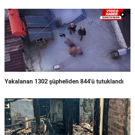
Yakalanan 1302 şüpheliden 844'ü tutuklandı