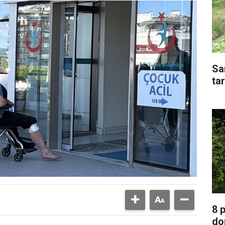
Sa
tar
8 
do