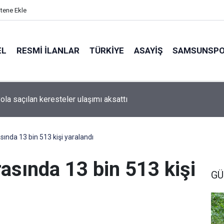
itene Ekle
EL
RESMI İLANLAR
TÜRKİYE
ASAYİŞ
SAMSUNSP
ola saçılan keresteler ulaşımı aksattı
sında 13 bin 513 kişi yaralandı
asında 13 bin 513 kişi
GÜ