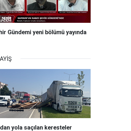
hir Gündemi yeni bölümü yayında
AYİŞ
rdan yola saçılan keresteler