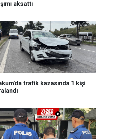
aşımı aksattı
akum'da trafik kazasında 1 kişi
ralandı