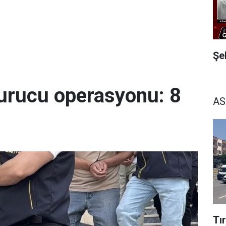
Şe
urucu operasyonu: 8
AS
Tı