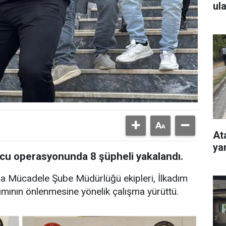
ul
At
ya
u operasyonunda 8 şüpheli yakalandı.
la Mücadele Şube Müdürlüğü ekipleri, İlkadım
nımının önlenmesine yönelik çalışma yürüttü.