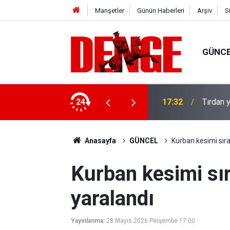
Manşetler
Günün Haberleri
Arşiv
S
GÜNC
u: 8 gözaltı
24
17:32
Tırdan y
Anasayfa
GÜNCEL
Kurban kesimi sıra
Kurban kesimi sır
yaralandı
Yayınlanma:
28 Mayıs 2026 Perşembe 17:00