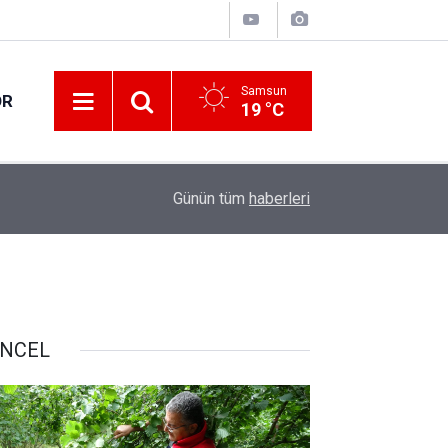
Samsun
OR
19 °C
17:00
Samsun'da fındık hasat ve ihraç tarihleri belirlen
Günün tüm
haberleri
NCEL