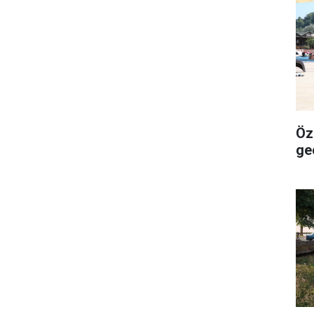
Öze
ge