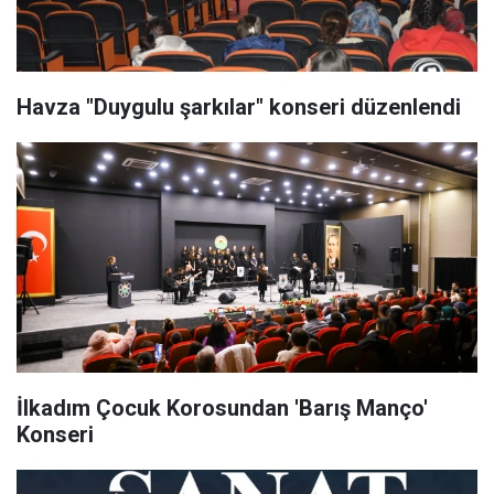
Havza "Duygulu şarkılar" konseri düzenlendi
İlkadım Çocuk Korosundan 'Barış Manço'
Konseri