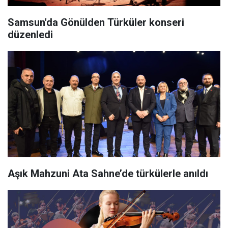
Samsun'da Gönülden Türküler konseri
düzenledi
Aşık Mahzuni Ata Sahne’de türkülerle anıldı