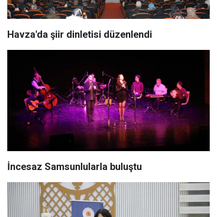
Havza'da şiir dinletisi düzenlendi
İncesaz Samsunlularla buluştu