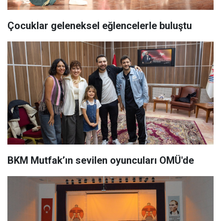
Çocuklar geleneksel eğlencelerle buluştu
BKM Mutfak’ın sevilen oyuncuları OMÜ'de