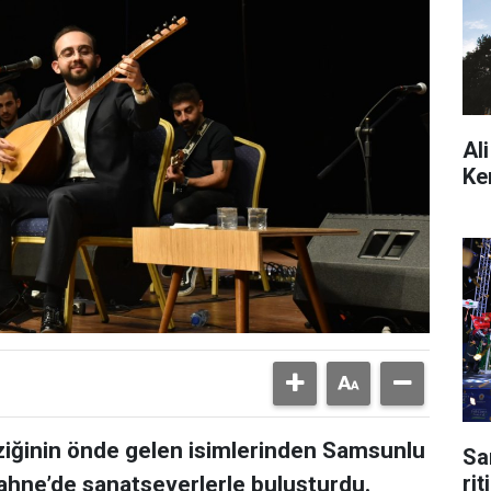
Al
Ke
iğinin önde gelen isimlerinden Samsunlu
Sa
ri
ahne’de sanatseverlerle buluşturdu.