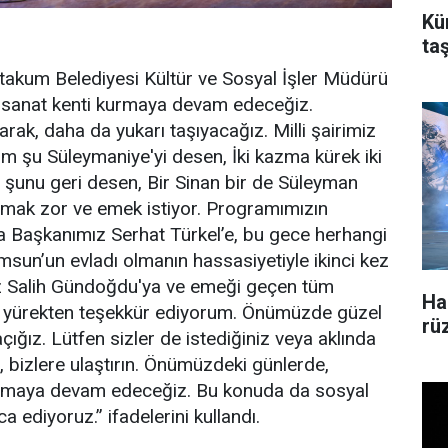
Kü
ta
akum Belediyesi Kültür ve Sosyal İşler Müdürü
 sanat kenti kurmaya devam edeceğiz.
arak, daha da yukarı taşıyacağız. Milli şairimiz
ım şu Süleymaniye'yi desen, İki kazma kürek iki
m şunu geri desen, Bir Sinan bir de Süleyman
yapmak zor ve emek istiyor. Programımızın
Başkanımız Serhat Türkel’e, bu gece herhangi
un’un evladı olmanın hassasiyetiyle ikinci kez
ız Salih Gündoğdu'ya ve emeği geçen tüm
Ha
na yürekten teşekkür ediyorum. Önümüzde güzel
rü
çığız. Lütfen sizler de istediğiniz veya aklında
ın, bizlere ulaştırın. Önümüzdeki günlerde,
turmaya devam edeceğiz. Bu konuda da sosyal
 ediyoruz.” ifadelerini kullandı.