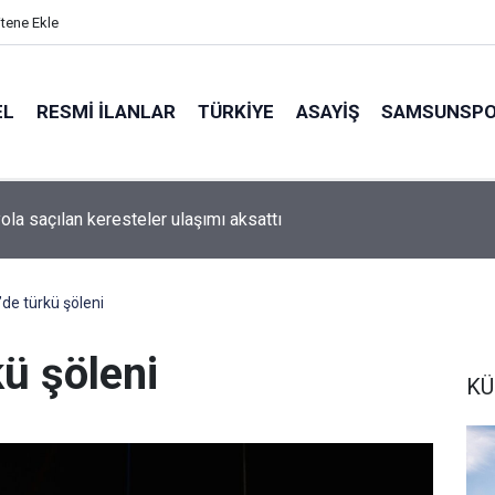
itene Ekle
EL
RESMI İLANLAR
TÜRKİYE
ASAYİŞ
SAMSUNSP
ola saçılan keresteler ulaşımı aksattı
de türkü şöleni
ü şöleni
KÜ