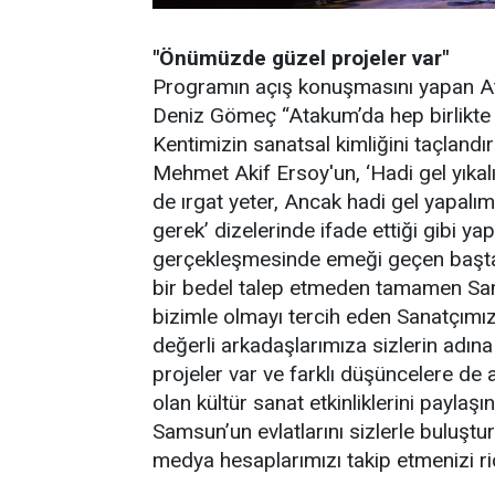
"Önümüzde güzel projeler var"
Programın açış konuşmasını yapan At
Deniz Gömeç “Atakum’da hep birlikte
Kentimizin sanatsal kimliğini taçlandır
Mehmet Akif Ersoy'un, ‘Hadi gel yıkal
de ırgat yeter, Ancak hadi gel yapalı
gerek’ dizelerinde ifade ettiği gibi 
gerçekleşmesinde emeği geçen başta 
bir bedel talep etmeden tamamen Sams
bizimle olmayı tercih eden Sanatçım
değerli arkadaşlarımıza sizlerin adı
projeler var ve farklı düşüncelere de a
olan kültür sanat etkinliklerini paylaş
Samsun’un evlatlarını sizlerle buluş
medya hesaplarımızı takip etmenizi rica