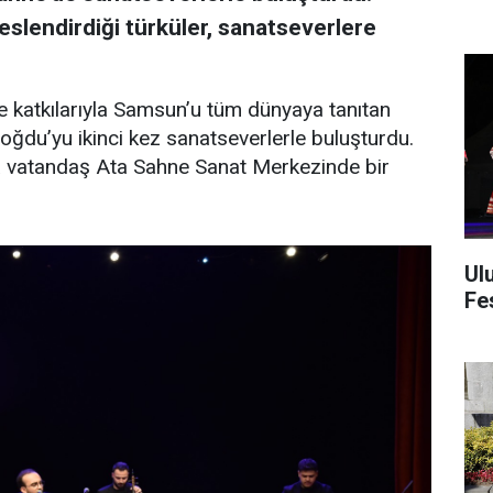
eslendirdiği türküler, sanatseverlere
 katkılarıyla Samsun’u tüm dünyaya tanıtan
du’yu ikinci kez sanatseverlerle buluşturdu.
da vatandaş Ata Sahne Sanat Merkezinde bir
Ul
Fes