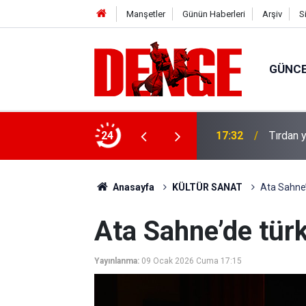
Manşetler
Günün Haberleri
Arşiv
S
GÜNC
u: 8 gözaltı
24
17:32
Tırdan y
Anasayfa
KÜLTÜR SANAT
Ata Sahne’
Ata Sahne’de türk
Yayınlanma:
09 Ocak 2026 Cuma 17:15