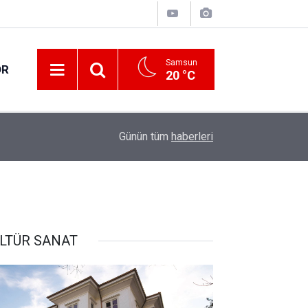
Samsun
OR
20 °C
17:00
Samsun'da fındık hasat ve ihraç tarihleri belirlen
Günün tüm
haberleri
LTÜR SANAT