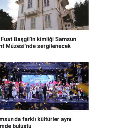
i Fuat Başgil'in kimliği Samsun
nt Müzesi’nde sergilenecek
msun'da farklı kültürler aynı
timde buluştu