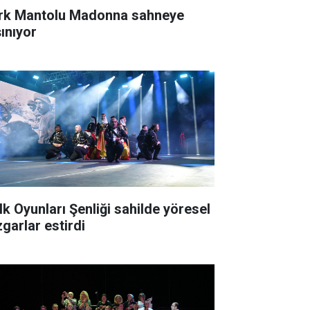
rk Mantolu Madonna sahneye
şınıyor
lk Oyunları Şenliği sahilde yöresel
zgarlar estirdi