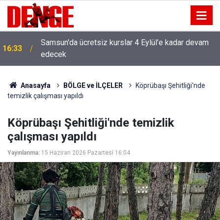
Samsun'da ücretsiz kurslar 4 Eylül’e kadar devam
16:33
edecek
Anasayfa
BÖLGE ve İLÇELER
Köprübaşı Şehitliği'nde
temizlik çalışması yapıldı
Köprübaşı Şehitliği'nde temizlik
çalışması yapıldı
Yayınlanma:
15 Haziran 2026 Pazartesi 16:04