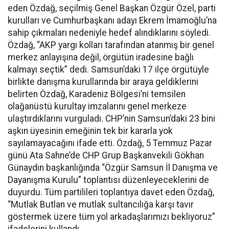
eden Özdağ, seçilmiş Genel Başkan Özgür Özel, parti
kurulları ve Cumhurbaşkanı adayı Ekrem İmamoğlu’na
sahip çıkmaları nedeniyle hedef alındıklarını söyledi.
Özdağ, “AKP yargı kolları tarafından atanmış bir genel
merkez anlayışına değil, örgütün iradesine bağlı
kalmayı seçtik” dedi. Samsun’daki 17 ilçe örgütüyle
birlikte danışma kurullarında bir araya geldiklerini
belirten Özdağ, Karadeniz Bölgesi’ni temsilen
olağanüstü kurultay imzalarını genel merkeze
ulaştırdıklarını vurguladı. CHP’nin Samsun’daki 23 bini
aşkın üyesinin emeğinin tek bir kararla yok
sayılamayacağını ifade etti. Özdağ, 5 Temmuz Pazar
günü Ata Sahne’de CHP Grup Başkanvekili Gökhan
Günaydın başkanlığında “Özgür Samsun İl Danışma ve
Dayanışma Kurulu” toplantısı düzenleyeceklerini de
duyurdu. Tüm partilileri toplantıya davet eden Özdağ,
“Mutlak Butlan ve mutlak sultancılığa karşı tavır
göstermek üzere tüm yol arkadaşlarımızı bekliyoruz”
ifadelerini kullandı.