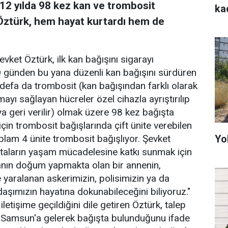
12 yılda 98 kez kan ve trombosit
ka
 Öztürk, hem hayat kurtardı hem de
vket Öztürk, ilk kan bağışını sigarayı
 O günden bu yana düzenli kan bağışını sürdüren
defa da trombosit (kan bağışından farklı olarak
ayı sağlayan hücreler özel cihazla ayrıştırılıp
ıya geri verilir) olmak üzere 98 kez bağışta
çin trombosit bağışlarında çift ünite verebilen
Yo
oplam 4 ünite trombosit bağışlıyor. Şevket
staların yaşam mücadelesine katkı sunmak için
 kanın doğum yapmakta olan bir annenin,
 yaralanan askerimizin, polisimizin ya da
aşımızın hayatına dokunabileceğini biliyoruz."
letişime geçildiğini dile getiren Öztürk, talep
 Samsun'a gelerek bağışta bulunduğunu ifade