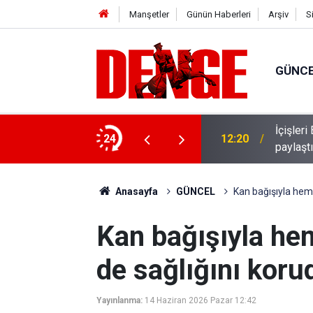
Manşetler
Günün Haberleri
Arşiv
S
GÜNC
İçişler
üş mesaisi başladı
24
12:20
paylaşt
Anasayfa
GÜNCEL
Kan bağışıyla hem
Kan bağışıyla he
de sağlığını koru
Yayınlanma:
14 Haziran 2026 Pazar 12:42