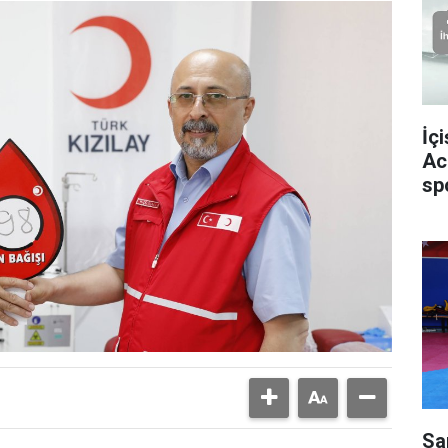
İç
Ac
sp
Sa