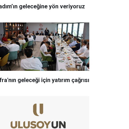
kadım’ın geleceğine yön veriyoruz
ra'nın geleceği için yatırım çağrısı