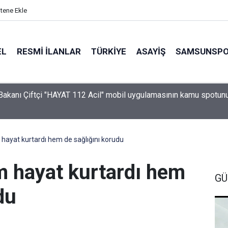
itene Ekle
EL
RESMI İLANLAR
TÜRKİYE
ASAYİŞ
SAMSUNSP
i Bakanı Çiftçi "HAYAT 112 Acil" mobil uygulamasının kamu spotun
ı
 hayat kurtardı hem de sağlığını korudu
m hayat kurtardı hem
GÜ
du