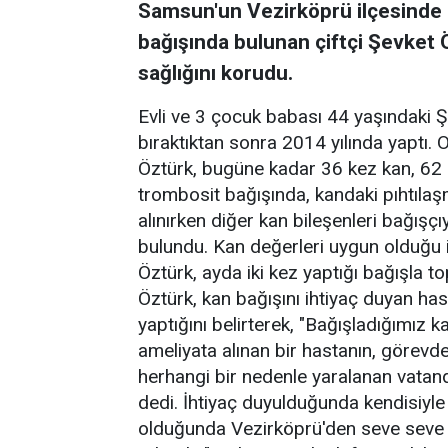
Samsun'un Vezirköprü ilçesinde 
bağışında bulunan çiftçi Şevket
sağlığını korudu.
Evli ve 3 çocuk babası 44 yaşındaki Şe
bıraktıktan sonra 2014 yılında yaptı.
Öztürk, bugüne kadar 36 kez kan, 62 
trombosit bağışında, kandaki pıhtılaşm
alınırken diğer kan bileşenleri bağışç
bulundu. Kan değerleri uygun olduğu i
Öztürk, ayda iki kez yaptığı bağışla t
Öztürk, kan bağışını ihtiyaç duyan ha
yaptığını belirterek, "Bağışladığımız
ameliyata alınan bir hastanın, görevde
herhangi bir nedenle yaralanan vatand
dedi. İhtiyaç duyulduğunda kendisiyle i
olduğunda Vezirköprü'den seve seve