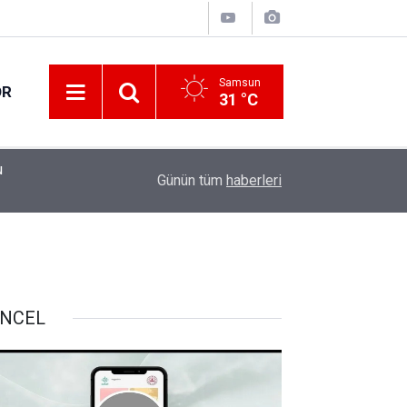
Samsun
OR
31 °C
u
11:56
Teklif reddedildi
Günün tüm
haberleri
NCEL