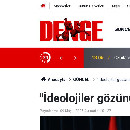
Manşetler
Günün Haberleri
Arşiv
S
GÜNC
24
13:06
Canik't
Anasayfa
GÜNCEL
"İdeolojiler gözün
"İdeolojiler gözü
Yayınlanma:
09 Mayıs 2026 Cumartesi 01:27