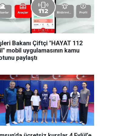
işleri Bakanı Çiftçi "HAYAT 112
il" mobil uygulamasının kamu
otunu paylaştı
msun'da ücretsiz kurslar 4 Eylül’e