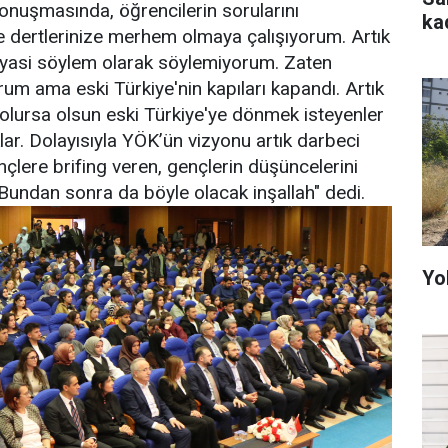
onuşmasında, öğrencilerin sorularını
ka
e dertlerinize merhem olmaya çalışıyorum. Artık
siyasi söylem olarak söylemiyorum. Zaten
rum ama eski Türkiye'nin kapıları kapandı. Artık
olursa olsun eski Türkiye'ye dönmek isteyenler
lar. Dolayısıyla YÖK’ün vizyonu artık darbeci
ençlere brifing veren, gençlerin düşüncelerini
 Bundan sonra da böyle olacak inşallah" dedi.
Yo