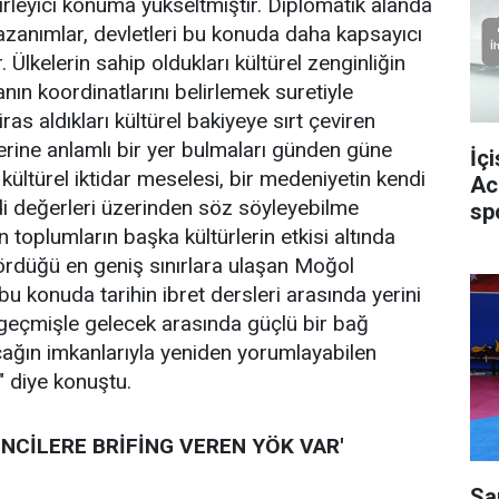
irleyici konuma yükseltmiştir. Diplomatik alanda
zanımlar, devletleri bu konuda daha kapsayıcı
Ülkelerin sahip oldukları kültürel zenginliğin
nın koordinatlarını belirlemek suretiyle
 aldıkları kültürel bakiyeye sırt çeviren
erine anlamlı bir yer bulmaları günden güne
İç
ültürel iktidar meselesi, bir medeniyetin kendi
Ac
di değerleri üzerinden söz söyleyebilme
sp
 toplumların başka kültürlerin etkisi altında
ördüğü en geniş sınırlara ulaşan Moğol
 konuda tarihin ibret dersleri arasında yerini
, geçmişle gelecek arasında güçlü bir bağ
 çağın imkanlarıyla yeniden yorumlayabilen
" diye konuştu.
NCİLERE BRİFİNG VEREN YÖK VAR'
Sa