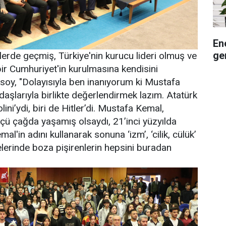
En
ge
erde geçmiş, Türkiye'nin kurucu lideri olmuş ve
r Cumhuriyet'in kurulmasına kendisini
ksoy, "Dolayısıyla ben inanıyorum ki Mustafa
aşlarıyla birlikte değerlendirmek lazım. Atatürk
ni’ydi, biri de Hitler’di. Mustafa Kemal,
kçü çağda yaşamış olsaydı, 21’inci yüzyılda
'in adını kullanarak sonuna ‘izm’, ‘cilik, cülük’
elerinde boza pişirenlerin hepsini buradan