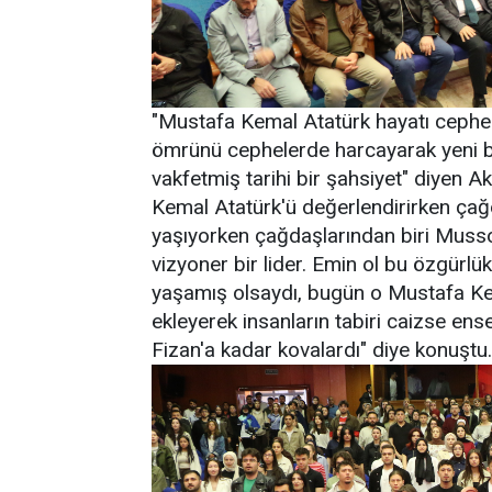
"Mustafa Kemal Atatürk hayatı cephel
ömrünü cephelerde harcayarak yeni bi
vakfetmiş tarihi bir şahsiyet" diyen A
Kemal Atatürk'ü değerlendirirken çağd
yaşıyorken çağdaşlarından biri Mussoli
vizyoner bir lider. Emin ol bu özgürlü
yaşamış olsaydı, bugün o Mustafa Kemal
ekleyerek insanların tabiri caizse ens
Fizan'a kadar kovalardı" diye konuştu.