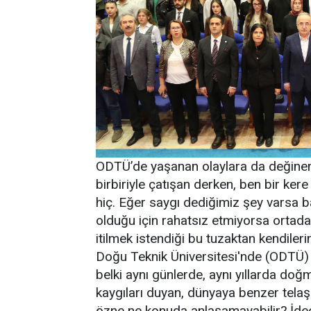
ODTÜ’de yaşanan olaylara da değinen 
birbiriyle çatışan derken, ben bir k
hiç. Eğer saygı dediğimiz şey varsa
olduğu için rahatsız etmiyorsa ortada
itilmek istendiği bu tuzaktan kendiler
Doğu Teknik Üniversitesi'nde (ODTÜ) 
belki aynı günlerde, aynı yıllarda doğ
kaygıları duyan, dünyaya benzer telaş
özne ne konuda anlaşamayabilir? İdeol