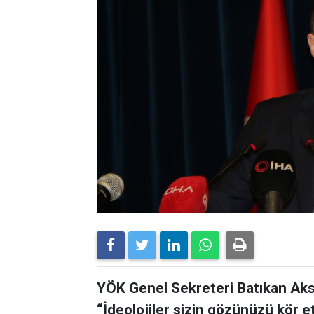
YÖK Genel Sekreteri Batıkan Akso
“İdeolojiler sizin gözünüzü kör etm