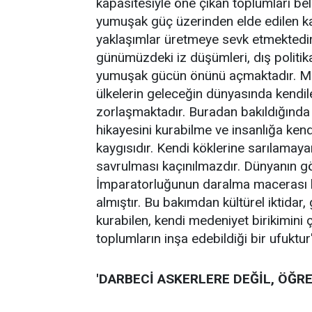
kapasitesiyle öne çıkan toplumları bel
yumuşak güç üzerinden elde edilen ka
yaklaşımlar üretmeye sevk etmektedir. 
günümüzdeki iz düşümleri, dış politika
yumuşak gücün önünü açmaktadır. Miras
ülkelerin geleceğin dünyasında kendil
zorlaşmaktadır. Buradan bakıldığında k
hikayesini kurabilme ve insanlığa ken
kaygısıdır. Kendi köklerine sarılamayan
savrulması kaçınılmazdır. Dünyanın g
İmparatorluğunun daralma macerası bu
almıştır. Bu bakımdan kültürel iktidar
kurabilen, kendi medeniyet birikimini
toplumların inşa edebildiği bir ufuktur
'DARBECİ ASKERLERE DEĞİL, ÖĞRE