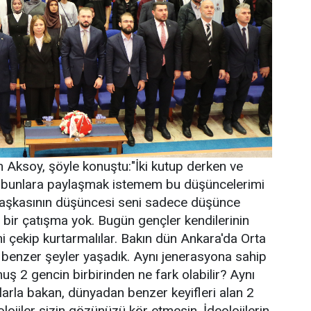
Aksoy, şöyle konuştu:"İki kutup derken ve
ere bunlara paylaşmak istemem bu düşüncelerimi
 başkasının düşüncesi seni sadece düşünce
 bir çatışma yok. Bugün gençler kendilerinin
ini çekip kurtarmalılar. Bakın dün Ankara'da Orta
benzer şeyler yaşadık. Aynı jenerasyona sahip
muş 2 gencin birbirinden ne fark olabilir? Aynı
larla bakan, dünyadan benzer keyifleri alan 2
ojiler sizin gözünüzü kör etmesin. İdeolojilerin