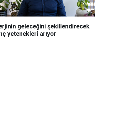
erjinin geleceğini şekillendirecek
nç yetenekleri arıyor