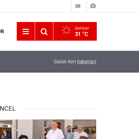
Samsun
OR
31 °C
13:00
Samsun'daki cinayetin şüphelisi Trabzon'da yak
Günün tüm
haberleri
NCEL