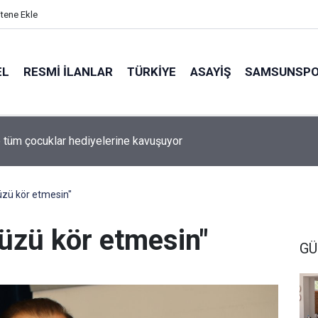
itene Ekle
EL
RESMI İLANLAR
TÜRKİYE
ASAYİŞ
SAMSUNSP
e tüm çocuklar hediyelerine kavuşuyor
üzü kör etmesin"
nüzü kör etmesin"
GÜ