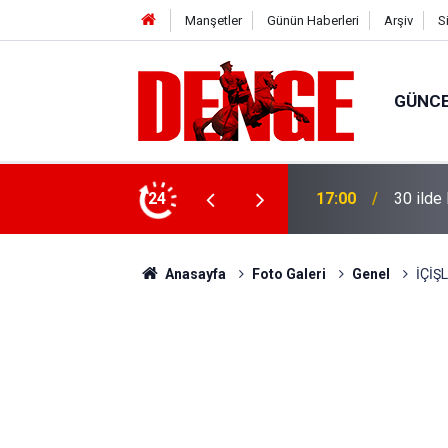
Manşetler
Günün Haberleri
Arşiv
S
GÜNC
elik operasyon!
24
16:38
Ahbap D
Anasayfa
Foto Galeri
Genel
İÇİŞ