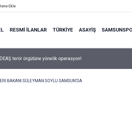
itene Ekle
EL
RESMI İLANLAR
TÜRKİYE
ASAYİŞ
SAMSUNSP
erneğinin yönetimine kayyum atandı
LERİ BAKANI SÜLEYMAN SOYLU SAMSUN'DA