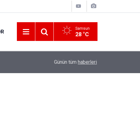
Samsun
OR
28 °C
16:33
Samsun'da ücretsiz kurslar 4 Eylül’e kadar de
Günün tüm
haberleri