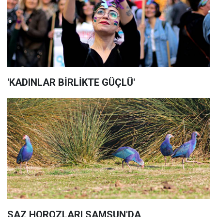
'KADINLAR BİRLİKTE GÜÇLÜ'
SAZ HOROZLARI SAMSUN'DA