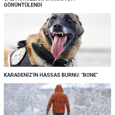
GÖRÜNTÜLENDİ
KARADENİZ'İN HASSAS BURNU: "BONE"