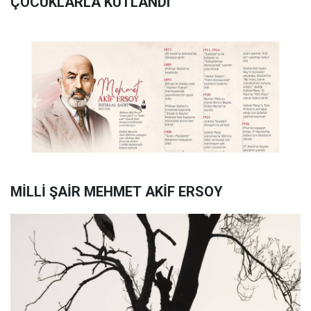
ÇOCUKLARLA KUTLANDI
MİLLİ ŞAİR MEHMET AKİF ERSOY