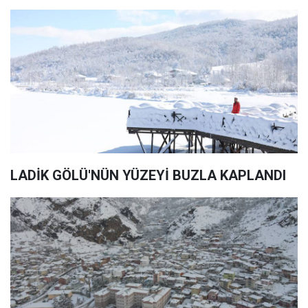
LADİK GÖLÜ'NÜN YÜZEYİ BUZLA KAPLANDI