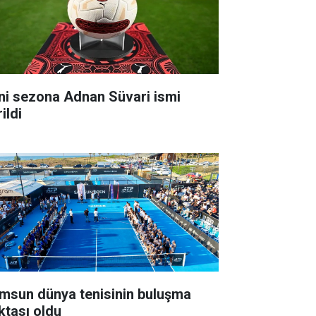
ni sezona Adnan Süvari ismi
ildi
msun dünya tenisinin buluşma
ktası oldu