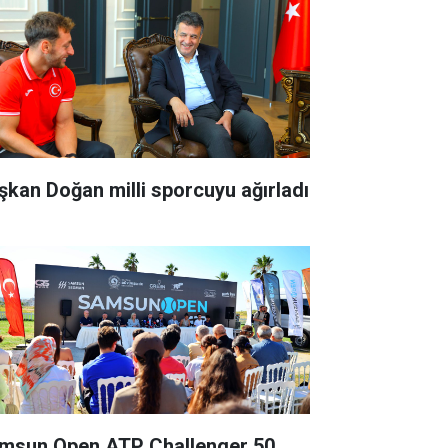
şkan Doğan milli sporcuyu ağırladı
msun Open ATP Challenger 50