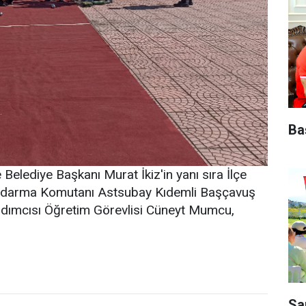
Ba
elediye Başkanı Murat İkiz'in yanı sıra İlçe
andarma Komutanı Astsubay Kıdemli Başçavuş
ımcısı Öğretim Görevlisi Cüneyt Mumcu,
Sa