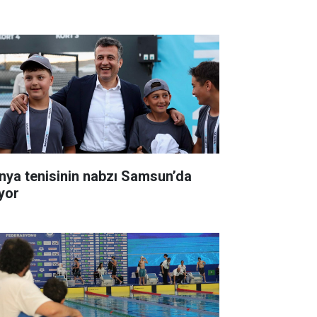
nya tenisinin nabzı Samsun’da
ıyor