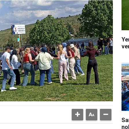
Ye
ver
Sa
no