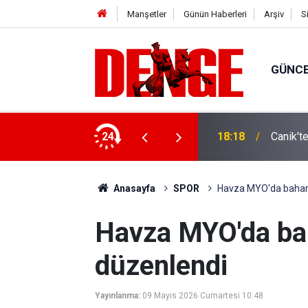
Manşetler
Günün Haberleri
Arşiv
S
GÜNC
ylül’e kadar devam edecek
24
18:18
Canik't
Anasayfa
SPOR
Havza MYO'da bahar v
Havza MYO'da bah
düzenlendi
Yayınlanma:
09 Mayıs 2026 Cumartesi 10:48