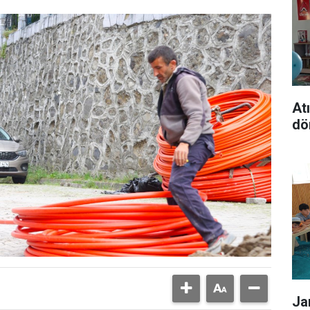
At
dö
Ja