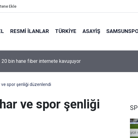
itene Ekle
EL
RESMI İLANLAR
TÜRKİYE
ASAYİŞ
SAMSUNSP
e 20 bin hane fiber internete kavuşuyor
e spor şenliği düzenlendi
ar ve spor şenliği
SP