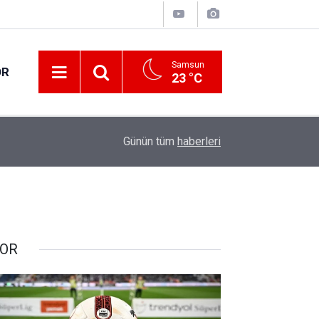
Samsun
OR
23 °C
17:00
30 ilde DEAŞ terör örgütüne yönelik operasyon!
Günün tüm
haberleri
OR