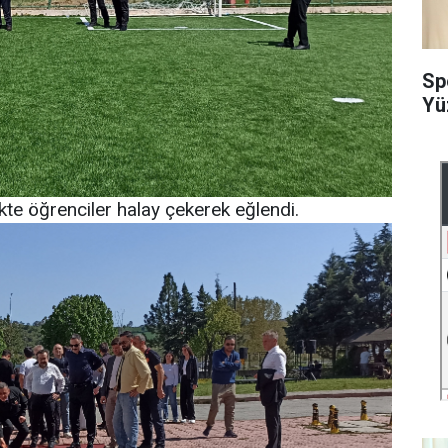
Sp
Yü
kte öğrenciler halay çekerek eğlendi.