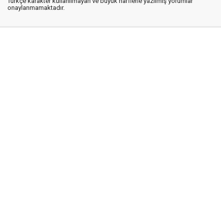
Türkçe karakter kullanılmayan ve büyük harflerle yazılmış yorumlar
onaylanmamaktadır.