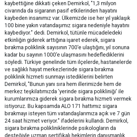
kaybettiğine dikkati çeken Demirkol, "1,3 milyon
civarında da sigaranın pasif etkilerinden hayatını
kaybeden insanımız var. Ülkemizde ise her yıl yaklaşık
100 bine yakın vatandaşımız sigara nedeniyle hayatını
kaybediyor." dedi. Demirkol, tütünle mücadeledeki
etkinliğin giderek arttığına işaret ederek, sigara
bırakma poliklinik sayısının 700'e ulaştığını, yıl sonuna
kadar bu sayının 1000'e ulaşmasını hedeflediklerini
söyledi. Türkiye genelinde tüm ilçelerde, hastanelerde
ve sağlıklı hayat merkezlerinde sigara bırakma
poliklinik hizmeti sunmayı istediklerini belirten
Demirkol, "Bunun yanı sıra hem illerimizde hem de
merkez teşkilatımızda 'yerinde sigara polikliniği' ile
kurumlarımıza giderek sigara bırakma hizmeti vermek
istiyoruz. Bu kapsamda ALO 171 hattımız sigara
bırakmayı isteyen tüm vatandaşlarımıza açık ve 7 gün
24 saat hizmet veriyor." ifadelerini kullandı. Demirkol,
sigara bırakma polikliniklerinde psikologların da
desteğiyle uzman sertifikalı hekimlerin danışmanlık