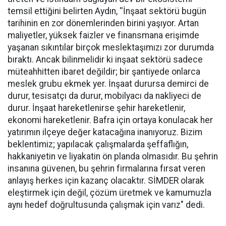
temsil ettiğini belirten Aydın, ''İnşaat sektörü bugün
tarihinin en zor dönemlerinden birini yaşıyor. Artan
maliyetler, yüksek faizler ve finansmana erişimde
yaşanan sıkıntılar birçok meslektaşımızı zor durumda
bıraktı. Ancak bilinmelidir ki inşaat sektörü sadece
müteahhitten ibaret değildir; bir şantiyede onlarca
meslek grubu ekmek yer. İnşaat durursa demirci de
durur, tesisatçı da durur, mobilyacı da nakliyeci de
durur. İnşaat hareketlenirse şehir hareketlenir,
ekonomi hareketlenir. Bafra için ortaya konulacak her
yatırımın ilçeye değer katacağına inanıyoruz. Bizim
beklentimiz; yapılacak çalışmalarda şeffaflığın,
hakkaniyetin ve liyakatin ön planda olmasıdır. Bu şehrin
insanına güvenen, bu şehrin firmalarına fırsat veren
anlayış herkes için kazanç olacaktır. SİMDER olarak
eleştirmek için değil, çözüm üretmek ve kamumuzla
aynı hedef doğrultusunda çalışmak için varız" dedi.