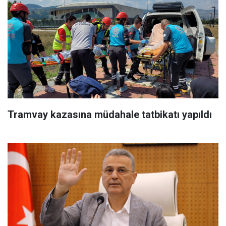
Tramvay kazasına müdahale tatbikatı yapıldı