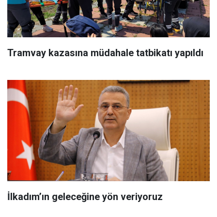
Tramvay kazasına müdahale tatbikatı yapıldı
İlkadım’ın geleceğine yön veriyoruz