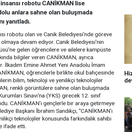
k insansı robotu CANİKMAN lise
 dolu anlara sahne olan buluşmada
ı yanıtladı.
ansı robotu olan ve Canik Belediyesi'nde göreve
lmaya devam ediyor. Canik Belediyesi'nin
sü'ne gelen öğrencilere ve ailelere kampüste
akkında bilgiler veren CANİKMAN, ayrıca
iyor. İlkadım Emine Ahmet Yeni Anadolu İmam
CANİKMAN, öğrencilerle birlikte okul bahçesinde
Hi
de
erin bilim, teknoloji ve yenilikçi teknolojiler
MAN, renkli görüntülere sahne olan buluşmada
rumları Sınavı'na (YKS) girecek 12. sınıf
lundu. CANİKMAN'ı gençlerle bir araya getirmeye
Belediye Başkanı İbrahim Sandıkçı, "CANİKMAN'ı
ilikçi teknolojiler konusunda farkındalık sahibi
 ifade etti.