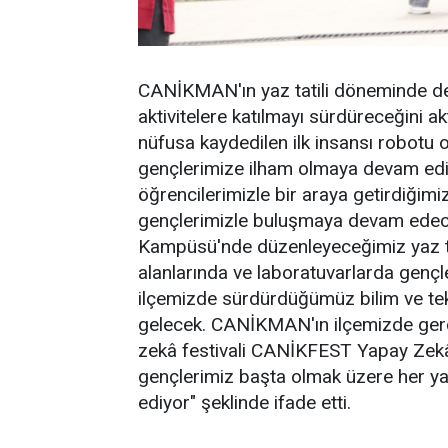
CANİKMAN'ın yaz tatili döneminde de ç
aktivitelere katılmayı sürdüreceğini 
nüfusa kaydedilen ilk insansı robotu
gençlerimize ilham olmaya devam ediyo
öğrencilerimizle bir araya getirdiği
gençlerimizle buluşmaya devam edec
Kampüsü'nde düzenleyeceğimiz yaz tat
alanlarında ve laboratuvarlarda genç
ilçemizde sürdürdüğümüz bilim ve tekno
gelecek. CANİKMAN'ın ilçemizde gerç
zekâ festivali CANİKFEST Yapay Zekâ
gençlerimiz başta olmak üzere her y
ediyor" şeklinde ifade etti.