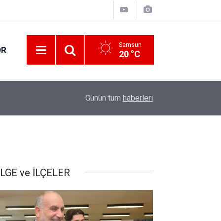
Samsun
OR
20 °C
17:32
Tırdan yola saçılan keresteler ulaşımı aksattı
Günün tüm
haberleri
LGE ve İLÇELER