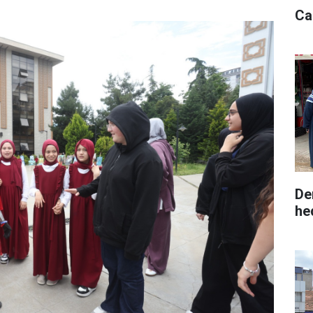
Ca
De
he