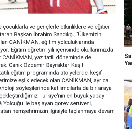
ocuklarla ve gençlerle etkinliklere ve eğitici
aktaran Başkan İbrahim Sandıkçı, "Ülkemizin
 olan CANİKMAN, eğitim yolculuklarında
r. Eğitim öğretim yılı içerisinde okullarımızda
Sa
miz CANİKMAN, yaz tatili döneminde de
Ya
ek. Canik Özdemir Bayraktar Keşif
ili eğitim programında atölyelerde, keşif
lerimize eşlik edecek olan CANİKMAN, ayrıca
loji söyleşilerinde katılımcılarla da bir araya
ekleştirdiğimiz Türkiye'nin en büyük yapay
 Yolcuğu ile başlayan görev serüveni,
aştan hemşehrimizin ilgisiyle taçlanmaya devam