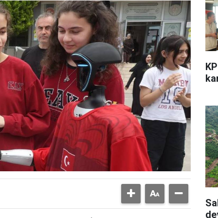
KP
kar
Sa
de