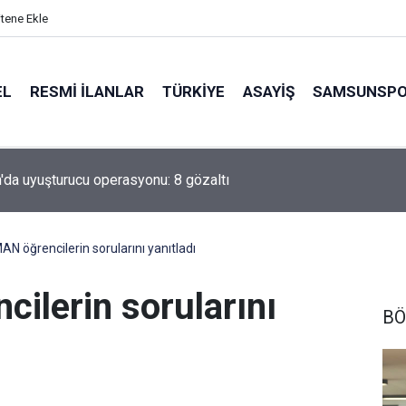
itene Ekle
EL
RESMI İLANLAR
TÜRKİYE
ASAYİŞ
SAMSUNSP
da uyuşturucu operasyonu: 8 gözaltı
N öğrencilerin sorularını yanıtladı
lerin sorularını
BÖ