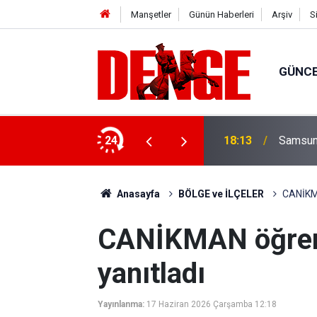
Manşetler
Günün Haberleri
Arşiv
S
GÜNC
anılmaz hale geldi
24
18:13
Samsun'
Anasayfa
BÖLGE ve İLÇELER
CANİKMA
CANİKMAN öğrenci
yanıtladı
Yayınlanma:
17 Haziran 2026 Çarşamba 12:18