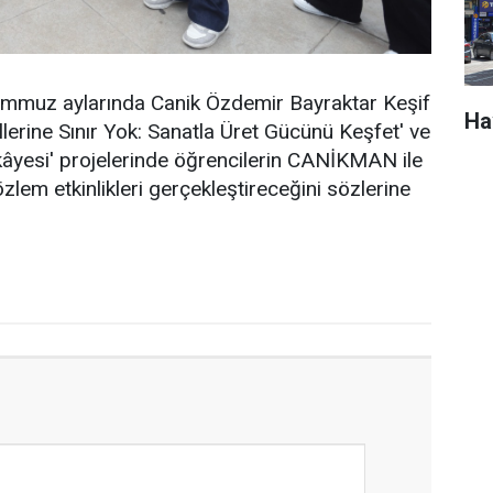
emmuz aylarında Canik Özdemir Bayraktar Keşif
Ha
erine Sınır Yok: Sanatla Üret Gücünü Keşfet' ve
 Hikâyesi' projelerinde öğrencilerin CANİKMAN ile
özlem etkinlikleri gerçekleştireceğini sözlerine