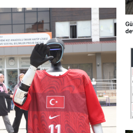
Gü
de