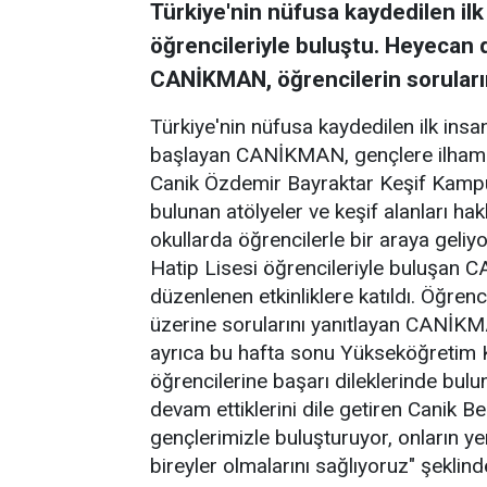
Türkiye'nin nüfusa kaydedilen il
öğrencileriyle buluştu. Heyecan
CANİKMAN, öğrencilerin soruların
Türkiye'nin nüfusa kaydedilen ilk ins
başlayan CANİKMAN, gençlere ilham o
Canik Özdemir Bayraktar Keşif Kampü
bulunan atölyeler ve keşif alanları h
okullarda öğrencilerle bir araya gel
Hatip Lisesi öğrencileriyle buluşan 
düzenlenen etkinliklere katıldı. Öğrencil
üzerine sorularını yanıtlayan CANİK
ayrıca bu hafta sonu Yükseköğretim Ku
öğrencilerine başarı dileklerinde bu
devam ettiklerini dile getiren Canik 
gençlerimizle buluşturuyor, onların yen
bireyler olmalarını sağlıyoruz" şeklinde