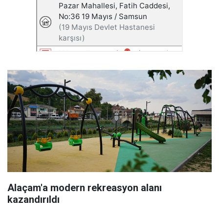
Alaçam'a modern rekreasyon alanı
kazandırıldı