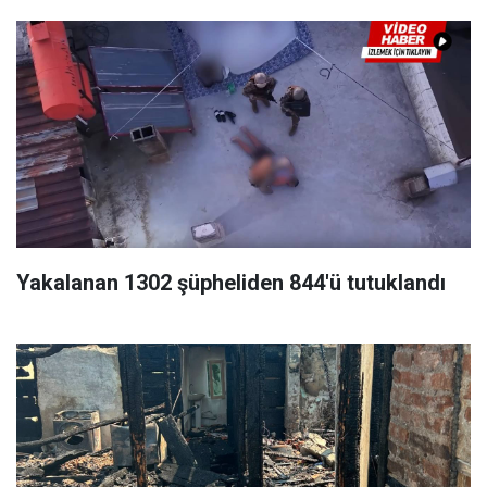
Yakalanan 1302 şüpheliden 844'ü tutuklandı