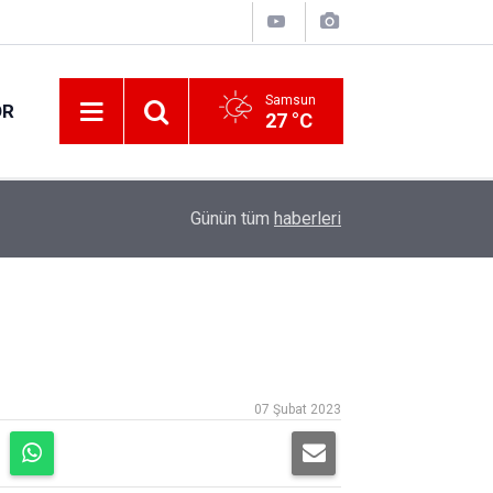
Samsun
OR
27 °C
17:05
Samsunspor geriden gelerek kazandı
Günün tüm
haberleri
07 Şubat 2023