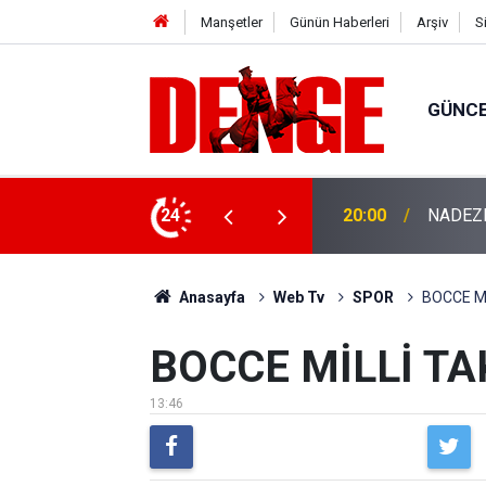
Manşetler
Günün Haberleri
Arşiv
S
GÜNC
 getirildi
24
18:33
Orta Öl
Anasayfa
Web Tv
SPOR
BOCCE Mİ
BOCCE MİLLİ TA
13:46