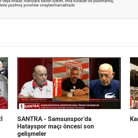
 veya imalar, inançlara saldırı içeren, imla kuralları ile yazılmamış,
flerle yazılmış yorumlar onaylanmamaktadır.
İ
SANTRA - Samsunspor'da
Ka
Hatayspor maçı öncesi son
gelişmeler