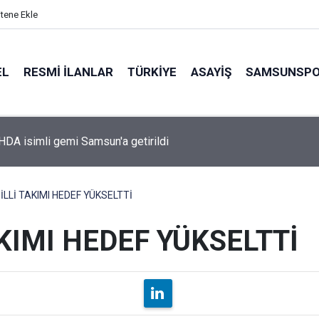
itene Ekle
EL
RESMI İLANLAR
TÜRKİYE
ASAYİŞ
SAMSUNSP
çekli Sanayi Sitesi'nde üretim başladı
LLİ TAKIMI HEDEF YÜKSELTTİ
KIMI HEDEF YÜKSELTTİ