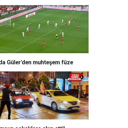
da Güler'den muhteşem füze