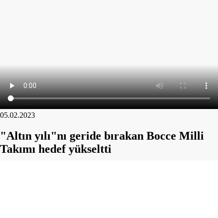
05.02.2023
"Altın yılı"nı geride bırakan Bocce Milli
Takımı hedef yükseltti
Avrupa ve dünya şampiyonalarının da aralandığı bulunduğu
uluslararası organizasyonlarda geçen yıl 18'i altın 43 madalya
kazanarak tarihi başarıya imza atan Bocce Milli Takımı, bu sezon yeni
zaferlere odaklandı.