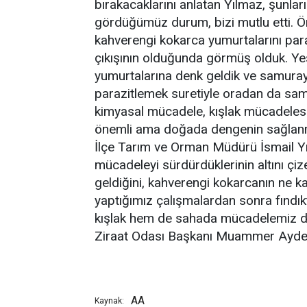
bırakacaklarını anlatan Yılmaz, şunları
gördüğümüz durum, bizi mutlu etti. Önc
kahverengi kokarca yumurtalarını para
çıkışının olduğunda görmüş olduk. Yeş
yumurtalarına denk geldik ve samuray a
parazitlemek suretiyle oradan da samur
kimyasal mücadele, kışlak mücadelesi,
önemli ama doğada dengenin sağlanma
İlçe Tarım ve Orman Müdürü İsmail Yıl
mücadeleyi sürdürdüklerinin altını çize
geldiğini, kahverengi kokarcanın ne ka
yaptığımız çalışmalardan sonra fındık
kışlak hem de sahada mücadelemiz d
Ziraat Odası Başkanı Muammer Aydemir 
AA
Kaynak: