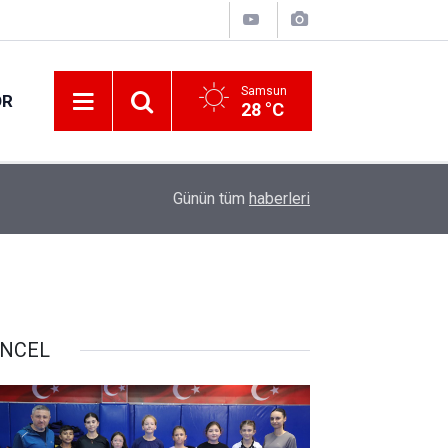
Samsun
OR
28 °C
08:15
20. Kunduz Yağlı Güreşleri Vezirköprü'de kortej
Günün tüm
haberleri
NCEL