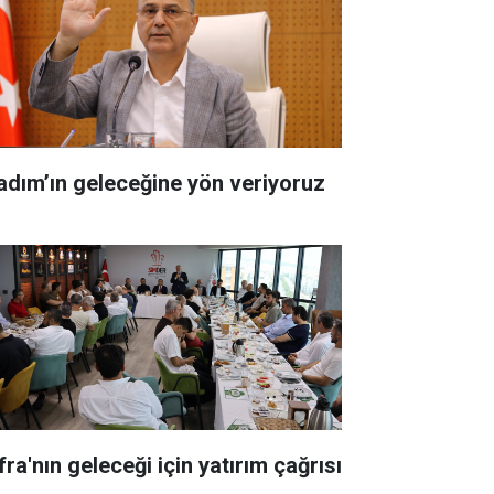
kadım’ın geleceğine yön veriyoruz
ra'nın geleceği için yatırım çağrısı