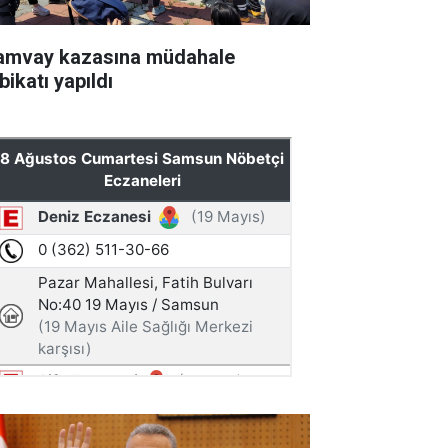
amvay kazasına müdahale
bikatı yapıldı