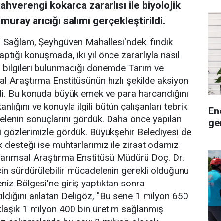
verengi kokarca zararlısı ile biyolojik
ay arıcığı salımı gerçekleştirildi.
ağlam, Şeyhgüven Mahallesi'ndeki fındık
ığı konuşmada, iki yıl önce zararlıyla nasıl
bilgileri bulunmadığı dönemde Tarım ve
l Araştırma Enstitüsünün hızlı şekilde aksiyon
edi. Bu konuda büyük emek ve para harcandığını
ığını ve konuyla ilgili bütün çalışanları tebrik
En
lenin sonuçlarını gördük. Daha önce yapılan
ge
ni gözlerimizle gördük. Büyükşehir Belediyesi de
 desteği ise muhtarlarımız ile ziraat odamız
z Tarımsal Araştırma Enstitüsü Müdürü Doç. Dr.
için sürdürülebilir mücadelenin gerekli olduğunu
iz Bölgesi'ne giriş yaptıktan sonra
tıldığını anlatan Deligöz, "Bu sene 1 milyon 650
klaşık 1 milyon 400 bin üretim sağlanmış