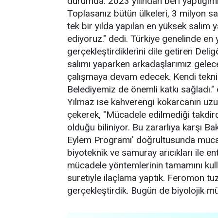
durumda. 2023 yılından beri yaptığımı
Toplasanız bütün ülkeleri, 3 milyon s
tek bir yılda yapılan en yüksek salım
ediyoruz." dedi. Türkiye genelinde en
gerçekleştirdiklerini dile getiren Deli
salımı yaparken arkadaşlarımız gelece
çalışmaya devam edecek. Kendi tekni
Belediyemiz de önemli katkı sağladı.
Yılmaz ise kahverengi kokarcanın uzu
çekerek, "Mücadele edilmediği takdir
olduğu biliniyor. Bu zararlıya karşı B
Eylem Programı' doğrultusunda mücad
biyoteknik ve samuray arıcıkları ile 
mücadele yöntemlerinin tamamını kulla
suretiyle ilaçlama yaptık. Feromon tu
gerçekleştirdik. Bugün de biyolojik mü