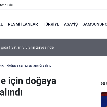
itene Ekle
EL
RESMI İLANLAR
TÜRKİYE
ASAYİŞ
SAMSUNSP
gıda fiyatları 3,5 yılın zirvesinde
 için doğaya samuray arıcığı salındı
e için doğaya
GÜ
alındı