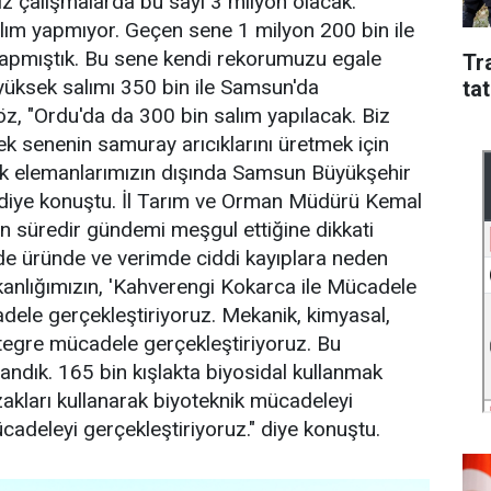
z çalışmalarda bu sayı 3 milyon olacak.
alım yapmıyor. Geçen sene 1 milyon 200 bin ile
 yapmıştık. Bu sene kendi rekorumuzu egale
Tr
 yüksek salımı 350 bin ile Samsun'da
tat
göz, "Ordu'da da 300 bin salım yapılacak. Biz
k senenin samuray arıcıklarını üretmek için
k elemanlarımızın dışında Samsun Büyükşehir
" diye konuştu. İl Tarım ve Orman Müdürü Kemal
n süredir gündemi meşgul ettiğine dikkati
de üründe ve verimde ciddi kayıplara neden
akanlığımızın, 'Kahverengi Kokarca ile Mücadele
ele gerçekleştiriyoruz. Mekanik, kimyasal,
entegre mücadele gerçekleştiriyoruz. Bu
ndık. 165 bin kışlakta biyosidal kullanmak
zakları kullanarak biyoteknik mücadeleyi
cadeleyi gerçekleştiriyoruz." diye konuştu.