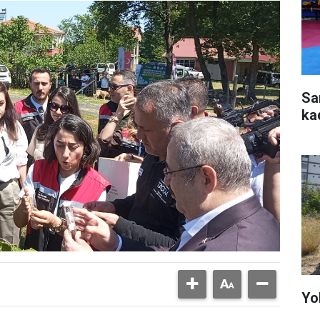
Sa
ka
Yo