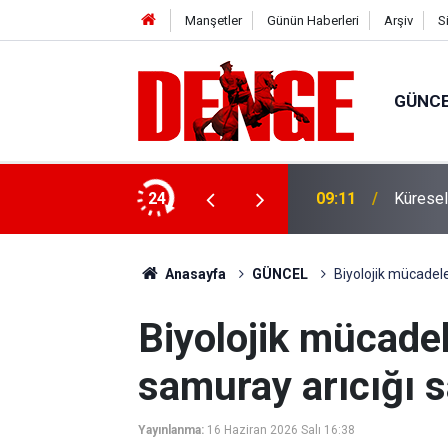
Manşetler
Günün Haberleri
Arşiv
S
GÜNC
laşması'nın NATO'nun 5. maddesiyle
24
09:11
Küresel 
Anasayfa
GÜNCEL
Biyolojik mücadele
Biyolojik mücadel
samuray arıcığı s
Yayınlanma:
16 Haziran 2026 Salı 16:38