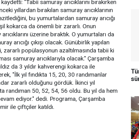
 kaydetti: "Tabii samuray arıcıklarını bırakırken
eki yıllardan bırakılan samuray arıcıklarının
zitlediğini, bu yumurtalardan samuray arıcığı
il kokarca da önemli bir zararlı. Onun
rıcıklarını üzerine bıraktık. O yumurtaları da
ay arıcığı çıkışı olacak. Günübirlik yapılan
 zararlı popülasyonun azaltılmasında tabii ki
sı samuray arıcıklarıyla olacak." Çarşamba
dız da 3 yıldır kahverengi kokarca ile
Tü
rek, "İlk yıl fındıkta 15, 20, 30 randımanlar
sü
dar zararlı olduğunu gördük. İkinci yıl
ta randıman 50, 52, 54, 56 oldu. Bu yıl da hem
evam ediyor." dedi. Programa, Çarşamba
ile çiftçiler katıldı.