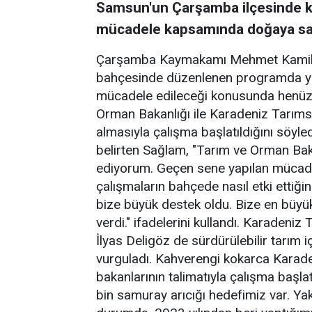
Samsun'un Çarşamba ilçesinde kah
mücadele kapsamında doğaya samur
Çarşamba Kaymakamı Mehmet Kamil S
bahçesinde düzenlenen programda yapt
mücadele edileceği konusunda henüz 
Orman Bakanlığı ile Karadeniz Tarımsa
almasıyla çalışma başlatıldığını söyl
belirten Sağlam, "Tarım ve Orman Bakanl
ediyorum. Geçen sene yapılan mücade
çalışmaların bahçede nasıl etki ettiği
bize büyük destek oldu. Bize en büyük
verdi." ifadelerini kullandı. Karadeni
İlyas Deligöz de sürdürülebilir tarım 
vurguladı. Kahverengi kokarca Karaden
bakanlarının talimatıyla çalışma başla
bin samuray arıcığı hedefimiz var. Ya