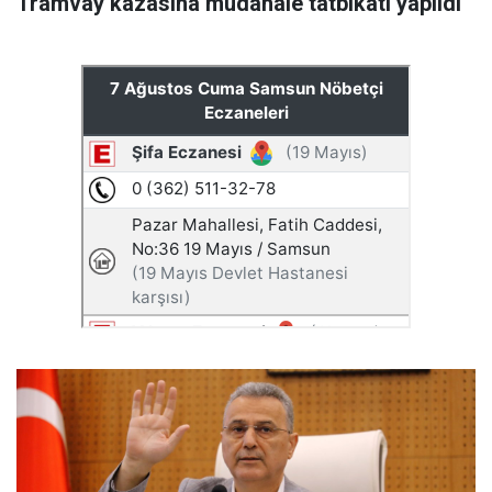
Tramvay kazasına müdahale tatbikatı yapıldı