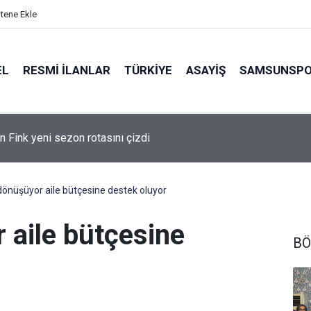
itene Ekle
EL
RESMI İLANLAR
TÜRKİYE
ASAYİŞ
SAMSUNSP
n Fink yeni sezon rotasını çizdi
 dönüşüyor aile bütçesine destek oluyor
 aile bütçesine
BÖ