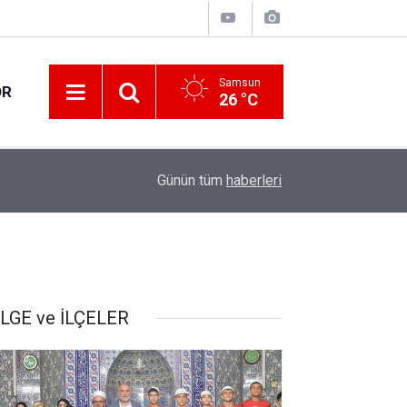
Samsun
OR
26 °C
17:21
Vatandaşlar evlerinden danışmanlık hizmeti alab
Günün tüm
haberleri
LGE ve İLÇELER