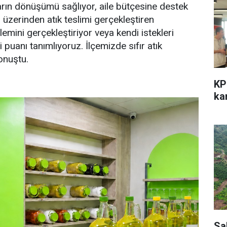
ların dönüşümü sağlıyor, aile bütçesine destek
üzerinden atık teslimi gerçekleştiren
emini gerçekleştiriyor veya kendi istekleri
 puanı tanımlıyoruz. İlçemizde sıfır atık
onuştu.
KP
kar
Sa