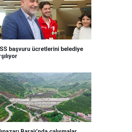
SS başvuru ücretlerini belediye
şılıyor
lıpazarı Barajı’nda çalışmalar