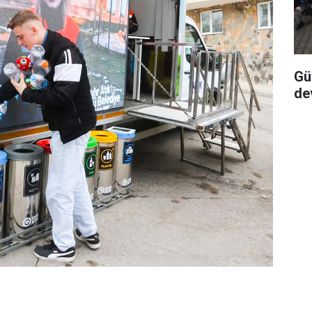
Gü
de