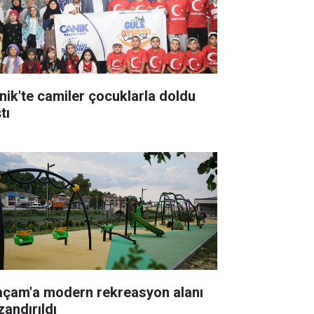
nik'te camiler çocuklarla doldu
tı
açam'a modern rekreasyon alanı
zandırıldı