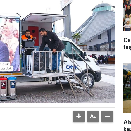
Ca
taş
Al
ka