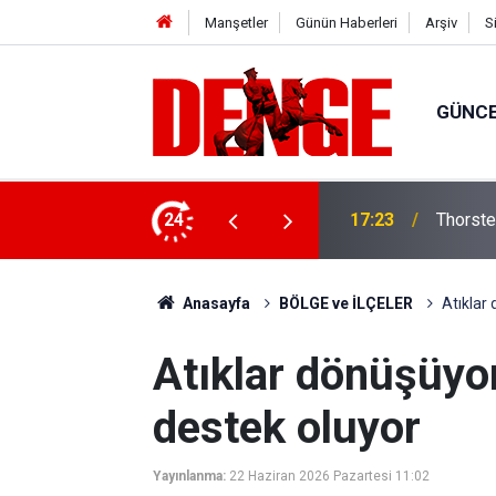
Manşetler
Günün Haberleri
Arşiv
S
GÜNC
lığı kullanıyor
24
17:23
Thorste
Anasayfa
BÖLGE ve İLÇELER
Atıklar
Atıklar dönüşüyor
destek oluyor
Yayınlanma:
22 Haziran 2026 Pazartesi 11:02