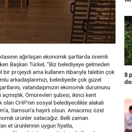
noktasının ağırlaşan ekonomik şartlarda önemli
çeken Başkan Türkel, “Biz belediyeye gelmeden
bir projeydi ama kullanım itibarıyla talebin çok
8 
u arkadaşlarımızı, belediyede çok güzel
do
 şartlarını, vatandaşımızın ekonomik durumunu
i açmıştık. Ömürevleri şubesi, ikinci kent
k olan CHP’nin sosyal belediyecilikle alakalı
um’a, Samsun'a hayırlı olsun. Amacımız özel
onomik ürünler satacağız. Belli zaman
an et ürünlerinin uygun fiyatla,