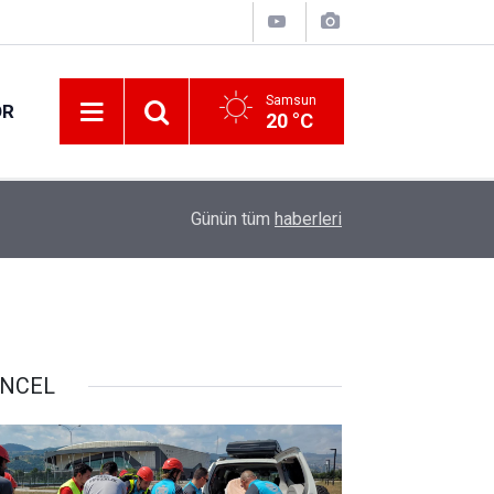
Samsun
OR
20 °C
17:21
Vatandaşlar evlerinden danışmanlık hizmeti alab
Günün tüm
haberleri
NCEL