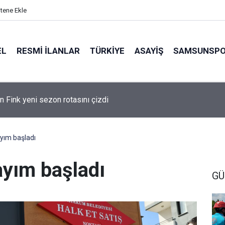
itene Ekle
EL
RESMI İLANLAR
TÜRKİYE
ASAYİŞ
SAMSUNSP
n Fink yeni sezon rotasını çizdi
yım başladı
ayım başladı
GÜ