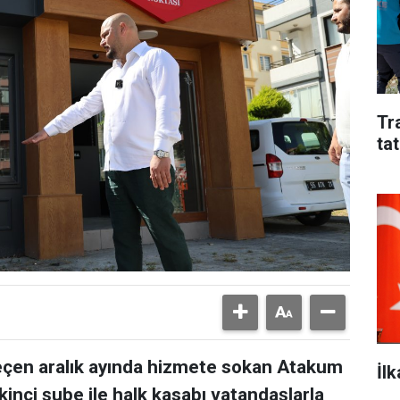
Tr
tat
geçen aralık ayında hizmete sokan Atakum
İl
kinci şube ile halk kasabı vatandaşlarla