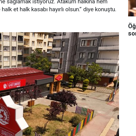
ine sağlamak istiyoruz. Atakum halkına hem
halk et halk kasabı hayırlı olsun.” diye konuştu.
Öğ
so