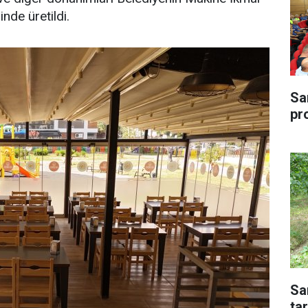
nde üretildi.
Sa
pr
Sa
tar