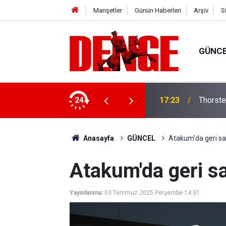
Manşetler
Günün Haberleri
Arşiv
S
GÜNC
lığı kullanıyor
24
17:23
Thorste
Anasayfa
GÜNCEL
Atakum'da geri sa
Atakum'da geri s
Yayınlanma:
03 Temmuz 2025 Perşembe 14:31