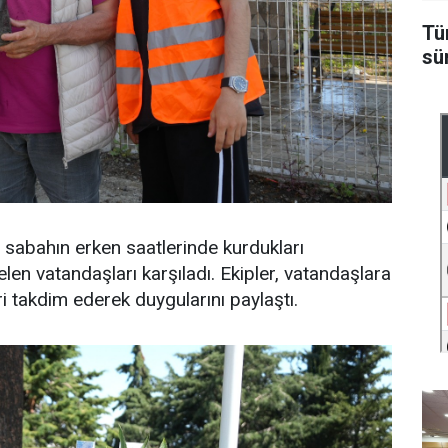
Tü
sü
de sabahın erken saatlerinde kurdukları
elen vatandaşları karşıladı. Ekipler, vatandaşlara
ri takdim ederek duygularını paylaştı.