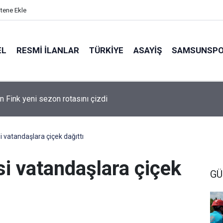
itene Ekle
EL
RESMI İLANLAR
TÜRKİYE
ASAYİŞ
SAMSUNSP
n Fink yeni sezon rotasını çizdi
 vatandaşlara çiçek dağıttı
i vatandaşlara çiçek
GÜ