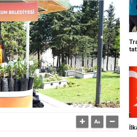
Tr
tat
İl