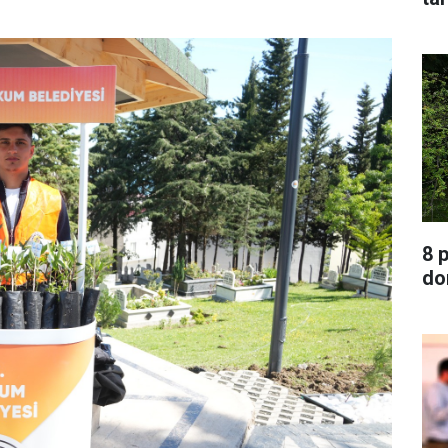
8 
do