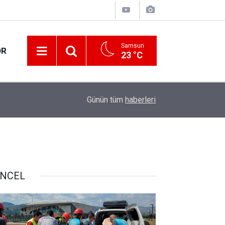
Samsun
OR
23 °C
17:21
Vatandaşlar evlerinden danışmanlık hizmeti alab
Günün tüm
haberleri
NCEL