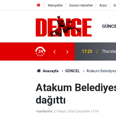
Manşetler
Günün Haberleri
Arşiv
S
GÜNC
lığı kullanıyor
24
17:23
Thorste
Anasayfa
GÜNCEL
Atakum Belediyesi
Atakum Belediyes
dağıttı
Yayınlanma:
27 Mayıs 2026 Çarşamba 10:09