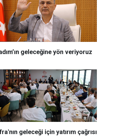
kadım’ın geleceğine yön veriyoruz
ra'nın geleceği için yatırım çağrısı