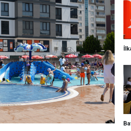
İl
Baf