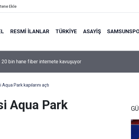
itene Ekle
EL
RESMI İLANLAR
TÜRKİYE
ASAYİŞ
SAMSUNSP
e 20 bin hane fiber internete kavuşuyor
Aqua Park kapılarını açtı
si Aqua Park
GÜ