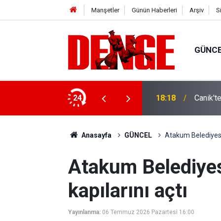
Manşetler
Günün Haberleri
Arşiv
S
GÜNC
ylül’e kadar devam edecek
24
18:18
Canik't
Anasayfa
GÜNCEL
Atakum Belediyesi 
Atakum Belediye
kapılarını açtı
Yayınlanma:
06 Temmuz 2026 Pazartesi 16:00