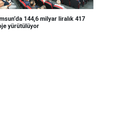
msun’da 144,6 milyar liralık 417
oje yürütülüyor