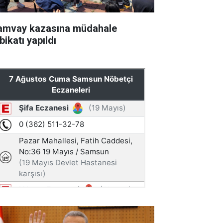
amvay kazasına müdahale
bikatı yapıldı