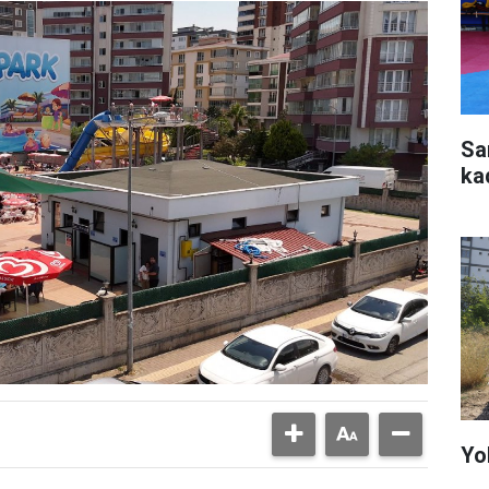
Sa
ka
Yo