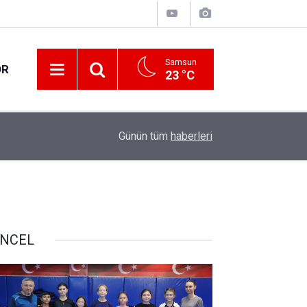
Samsun
OR
23 °C
17:00
30 ilde DEAŞ terör örgütüne yönelik operasyon!
Günün tüm
haberleri
NCEL