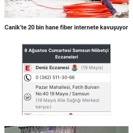
Canik'te 20 bin hane fiber internete kavuşuyor