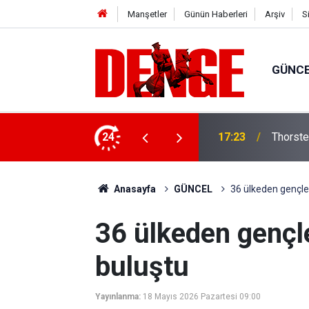
Manşetler
Günün Haberleri
Arşiv
S
GÜNC
lığı kullanıyor
24
17:23
Thorste
Anasayfa
GÜNCEL
36 ülkeden gençle
36 ülkeden gençl
buluştu
Yayınlanma:
18 Mayıs 2026 Pazartesi 09:00