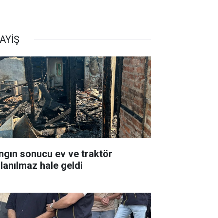
AYİŞ
ngın sonucu ev ve traktör
llanılmaz hale geldi