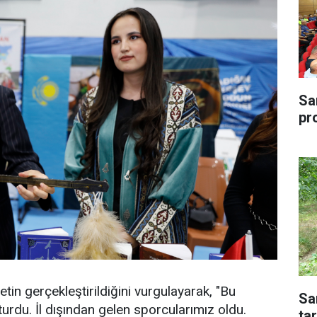
Sa
pr
tin gerçekleştirildiğini vurgulayarak, "Bu
Sa
şturdu. İl dışından gelen sporcularımız oldu.
tar