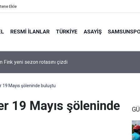
itene Ekle
EL
RESMI İLANLAR
TÜRKİYE
ASAYİŞ
SAMSUNSP
n Fink yeni sezon rotasını çizdi
r 19 Mayıs şöleninde buluştu
er 19 Mayıs şöleninde
GÜ