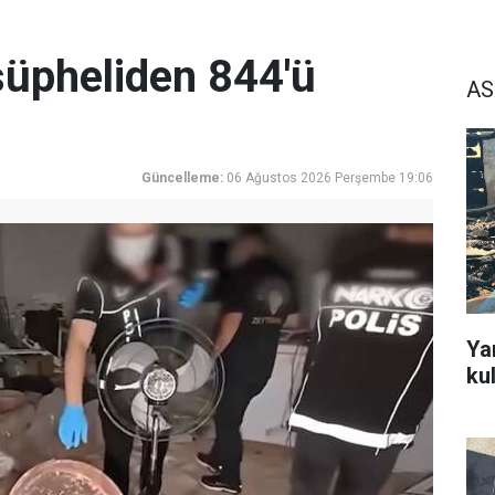
üpheliden 844'ü
AS
Güncelleme:
06 Ağustos 2026 Perşembe 19:06
Ya
ku