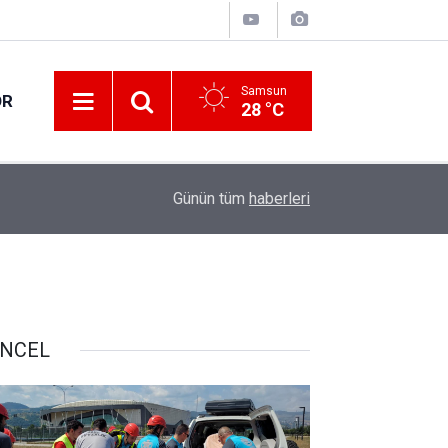
Samsun
OR
28 °C
17:21
Vatandaşlar evlerinden danışmanlık hizmeti alab
Günün tüm
haberleri
NCEL