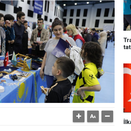
Tr
tat
İl