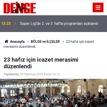
15:23
Süper Lig'de 2. ve 3. hafta programları açıklandı
Anasayfa
BÖLGE ve İLÇELER
23 hafız için icazet
merasimi düzenlendi
23 hafız için icazet merasimi
düzenlendi
Yayınlanma:
05 Temmuz 2026 Pazar 10:12