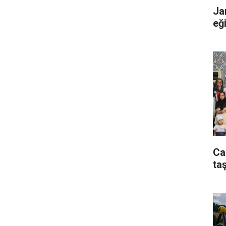
Ja
eğ
Ca
taş