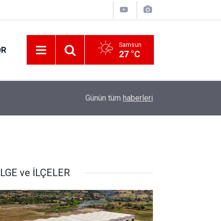
Samsun
OR
27 °C
17:05
Samsunspor geriden gelerek kazandı
Günün tüm
haberleri
LGE ve İLÇELER