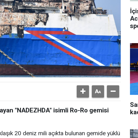
İç
Ac
sp
Sa
ğrayan "NADEZHDA" isimli Ro-Ro gemisi
ka
laşık 20 deniz mili açıkta bulunan gemide yüklü