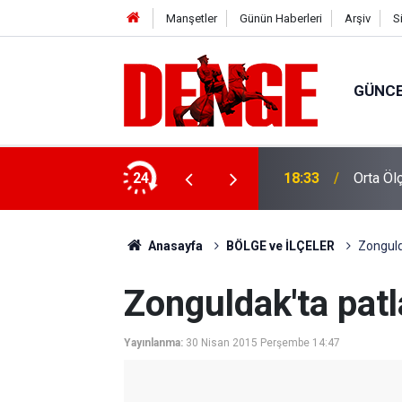
Manşetler
Günün Haberleri
Arşiv
S
GÜNC
 getirildi
24
18:33
Orta Öl
Anasayfa
BÖLGE ve İLÇELER
Zonguld
Zonguldak'ta pat
Yayınlanma:
30 Nisan 2015 Perşembe 14:47