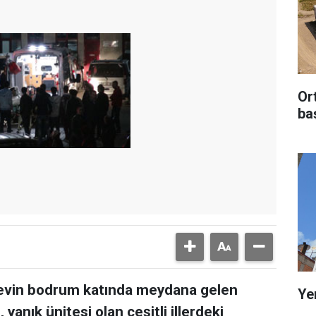
Or
ba
r evin bodrum katında meydana gelen
Ye
yanık ünitesi olan çeşitli illerdeki