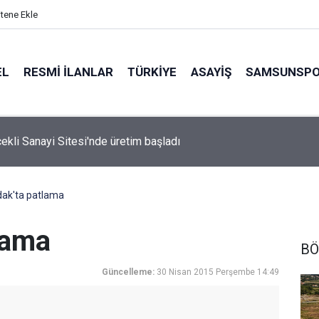
itene Ekle
EL
RESMI İLANLAR
TÜRKİYE
ASAYİŞ
SAMSUNSP
çekli Sanayi Sitesi'nde üretim başladı
ak'ta patlama
lama
BÖ
Güncelleme:
30 Nisan 2015 Perşembe 14:49