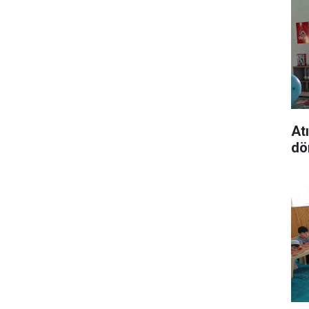
At
dö