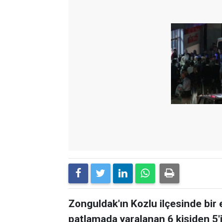
Zonguldak'ın Kozlu ilçesinde bi
patlamada yaralanan 6 kişiden 5'i, 