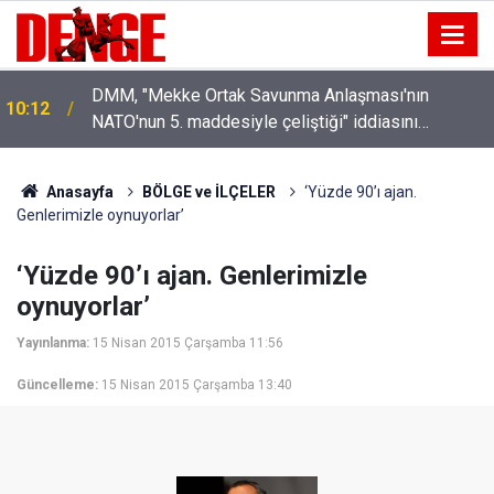
DMM, "Mekke Ortak Savunma Anlaşması'nın
10:12
NATO'nun 5. maddesiyle çeliştiği" iddiasını
yalanladı
Anasayfa
BÖLGE ve İLÇELER
‘Yüzde 90’ı ajan.
Genlerimizle oynuyorlar’
‘Yüzde 90’ı ajan. Genlerimizle
oynuyorlar’
Yayınlanma:
15 Nisan 2015 Çarşamba 11:56
Güncelleme:
15 Nisan 2015 Çarşamba 13:40