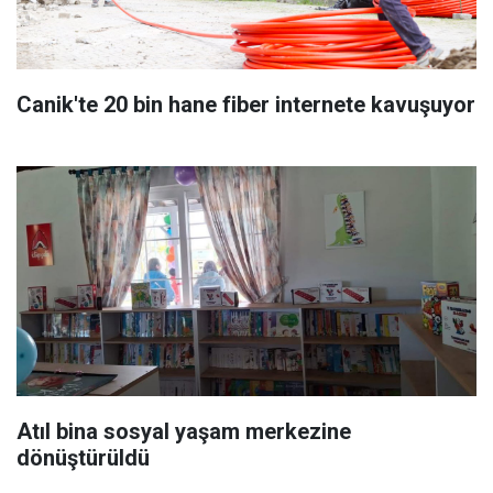
Canik'te 20 bin hane fiber internete kavuşuyor
Atıl bina sosyal yaşam merkezine
dönüştürüldü