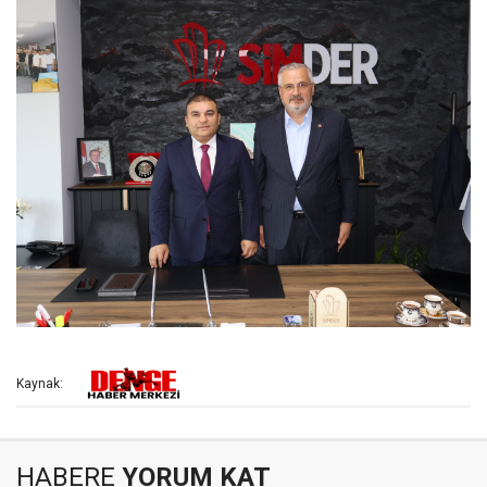
Kaynak:
HABERE
YORUM KAT