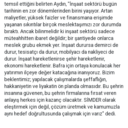
temsil ettiğini belirten Aydın, ''İnşaat sektörü bugün
tarihinin en zor dönemlerinden birini yaşıyor. Artan
maliyetler, yüksek faizler ve finansmana erişimde
yaşanan sıkıntılar birçok meslektaşımızı zor durumda
bıraktı. Ancak bilinmelidir ki inşaat sektörü sadece
müteahhitten ibaret değildir; bir şantiyede onlarca
meslek grubu ekmek yer. İnşaat durursa demirci de
durur, tesisatçı da durur, mobilyacı da nakliyeci de
durur. İnşaat hareketlenirse şehir hareketlenir,
ekonomi hareketlenir. Bafra için ortaya konulacak her
yatırımın ilçeye değer katacağına inanıyoruz. Bizim
beklentimiz; yapılacak çalışmalarda şeffaflığın,
hakkaniyetin ve liyakatin ön planda olmasıdır. Bu şehrin
insanına güvenen, bu şehrin firmalarına fırsat veren
anlayış herkes için kazanç olacaktır. SİMDER olarak
eleştirmek için değil, çözüm üretmek ve kamumuzla
aynı hedef doğrultusunda çalışmak için varız" dedi.