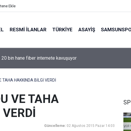
itene Ekle
EL
RESMI İLANLAR
TÜRKİYE
ASAYİŞ
SAMSUNSP
e 20 bin hane fiber internete kavuşuyor
 TAHA HAKKINDA BİLGİ VERDİ
U VE TAHA
SP
 VERDİ
Güncelleme:
02 Ağustos 2015 Pazar 14:03