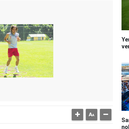
Ye
ver
Sa
no