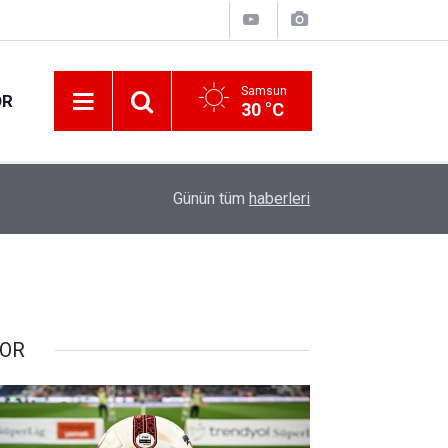
Samsun
OR
30 °C
11:55
Enerjinin geleceğini şekillendirecek genç yetene
Günün tüm
haberleri
OR