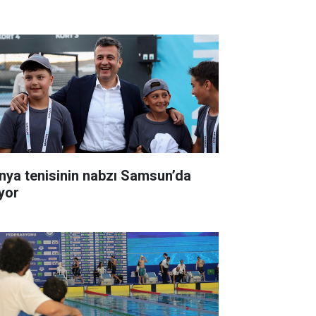
nya tenisinin nabzı Samsun’da
ıyor