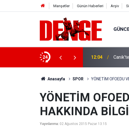
Manşetler
Günün Haberleri
Arşiv
S
GÜNC
fik eğitimi verdi
24
12:04
Canik't
Anasayfa
SPOR
YÖNETİM OFOEDU VE
YÖNETİM OFOED
HAKKINDA BİLGİ
Yayınlanma:
02 Ağustos 2015 Pazar 13:15