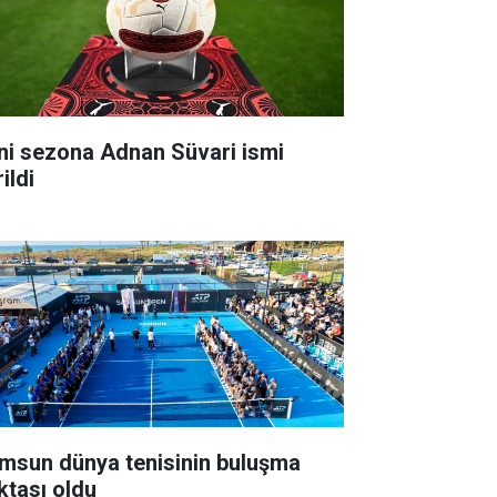
ni sezona Adnan Süvari ismi
ildi
msun dünya tenisinin buluşma
ktası oldu