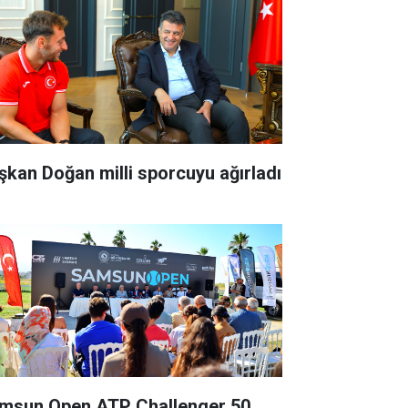
şkan Doğan milli sporcuyu ağırladı
msun Open ATP Challenger 50