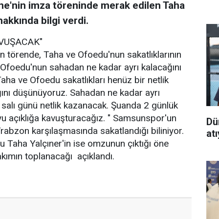
e'nin imza töreninde merak edilen Taha
kkında bilgi verdi.
AVUŞACAK"
n törende, Taha ve Ofoedu'nun sakatlıklarının
e Ofoedu'nun sahadan ne kadar ayrı kalacağını
Taha ve Ofoedu sakatlıkları henüz bir netlik
ını düşünüyoruz. Sahadan ne kadar ayrı
 salı günü netlik kazanacak. Şuanda 2 günlük
uyu açıklığa kavuşturacağız. " Samsunspor'un
Dü
abzon karşılaşmasında sakatlandığı biliniyor.
at
u Taha Yalçıner'in ise omzunun çıktığı öne
takımın toplanacağı açıklandı.