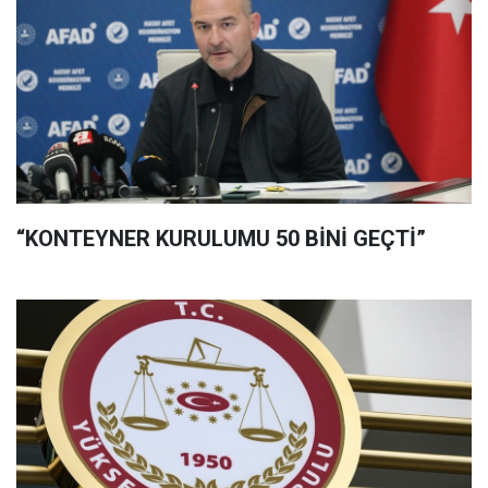
“KONTEYNER KURULUMU 50 BİNİ GEÇTİ”