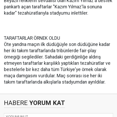
Beyazlı renklerin sevdalısı olan Kazım Yılmaz'a destek
pankartı açan taraftarlar "Kazım Yılmaz'la sonuna
kadar" tezahüratlarıyla stadyumu inlettiler.
TARAFTARLAR ÖRNEK OLDU
Öte yandna maçın ilk düdüğüyle son düdüğüne kadar
her iki takım taraftarlarıda tribünlerde fair-play
örnegiği segilediler. Sahadaki gerdiğinliğe aldırış
etmeyen taraftarlar karşılıklı yaptıkları tezahüratlar ve
bestelerle bir kez daha tüm Türkiye'ye örnek olarak
maça damgasını vurdular. Maç sonrası ise her iki
takım taraftarlarıda alkışlarla stadyumdan ayrıldılar.
HABERE
YORUM KAT